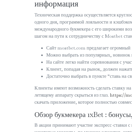
информация
Техническая поддержка осуществляется кругл
одного дня, программой лояльности и кэшбэко
международного букмекера с его широкими во
шагом на пути к сотрудничеству с Mostbet ста
Сайт mostbet.com предлагает огромный 
Можно выбрать из популярных, новинок 
На сайте легко найти соревнования с уча
Клиент, попадая на рынок, должен нажать
Достаточно выбрать в пункте “ставь на 
Клиенты имеют возможность сделать ставку на 
летящему аппарату скрыться из глаз.
https://m
скачать приложение, которое полностью совме
Обзор букмекера 1xBet : бонус
В акции принимают участие экспресс-ставки с к