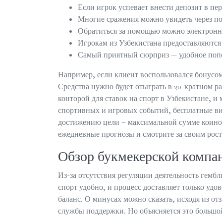
Если игрок успевает внести депозит в пе
Многие сражения можно увидеть через по
Обратиться за помощью можно электронн
Игрокам из Узбекистана предоставляются 
Самый приятный сюрприз — удобное попо
Например, если клиент воспользовался бонусом
Средства нужно будет отыграть в 20-кратном р
конторой для ставок на спорт в Узбекистане, 
спортивных и игровых событий, бесплатные ви
достижению цели – максимальной сумме коинов
ежедневные прогнозы и смотрите за своим рост
Обзор букмекерской компа
Из-за отсутствия регуляции деятельность гемб
спорт удобно, и процесс доставляет только уд
баланс. О минусах можно сказать, исходя из от
службы поддержки. Но объясняется это большой 