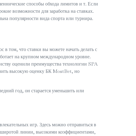
шеннические способы обхода лимитов и т. Если
окие возможности для заработка на ставках.
льна популярности вида спорта или турнира.
 в том, что ставки вы можете начать делать с
 работает на крупном международном уровне.
оинству оценили преимущества технологии SPA
авить высокую оценку БК MostBet, но
ледний год, он старается уменьшить или
влекательных игр. Здесь можно отправиться в
ой широтой линии, высокими коэффициентами,