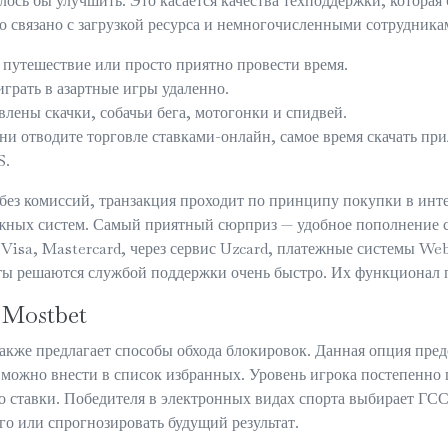
ось бы улучшить. Это касается качества техподдержки, которая 
то связано с загрузкой ресурса и немногочисленными сотрудника
 путешествие или просто приятно провести время.
играть в азартные игры удаленно.
лены скачки, собачьи бега, мотогонки и спидвей.
ни отводите торговле ставками-онлайн, самое время скачать пр
S.
без комиссий, транзакция проходит по принципу покупки в ин
ных систем. Самый приятный сюрприз — удобное пополнение сч
 Visa, Mastercard, через сервис Uzcard, платежные системы W
ы решаются службой поддержки очень быстро. Их функционал п
 Mostbet
также предлагает способы обхода блокировок. Данная опция пред
можно внести в список избранных. Уровень игрока постепенно 
о ставки. Победителя в электронных видах спорта выбирает ГСС
го или спрогнозировать будущий результат.