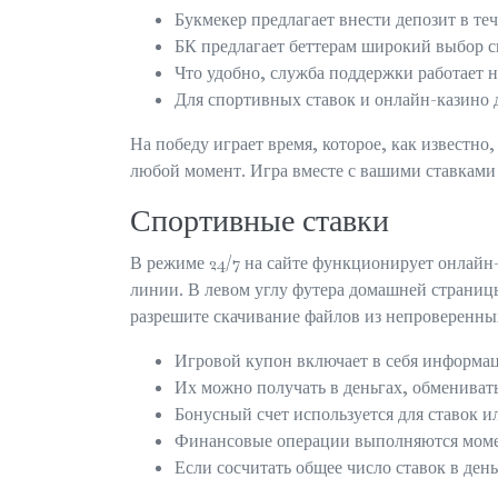
Букмекер предлагает внести депозит в теч
БК предлагает беттерам широкий выбор с
Что удобно, служба поддержки работает н
Для спортивных ставок и онлайн-казино д
На победу играет время, которое, как известно
любой момент. Игра вместе с вашими ставками 
Спортивные ставки
В режиме 24/7 на сайте функционирует онлайн-
линии. В левом углу футера домашней страницы
разрешите скачивание файлов из непроверенны
Игровой купон включает в себя информац
Их можно получать в деньгах, обменивать
Бонусный счет используется для ставок и
Финансовые операции выполняются момен
Если сосчитать общее число ставок в день