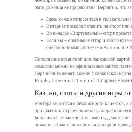
некоторые моменты, по мнению клиентов, хотел
быть до конца не проработана. Вероятно, что э
Здесь можно отправиться в увлекательное
Интернет позволил ставить на спорт или 
Во вкладке «Виртуальный» спорт представ
Если вы – опытный беттор и много време
операционными системами Android и iO
Пополнение кредитной или банковской картой 
комиссии можно на официальных сайтах платеж
Перечислить деньги можно с банковской карты
Ripple, Litecoin, Ethereum). Спорные момент
Казино, слоты и другие игры от
Контора заботится о безопасности клиентов, а 
приложении. Игр очень много, понравившиеся 
Бонусный счет можно отыгрывать, делать с нег
никак не сможете повлиять на ход происходяще