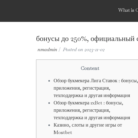
What is 
бонусы до 250%, официальный с
nmadmin
|
Posted on
2023-11-02
Content
Обзор букмекера Лига Ставок : бонусы
приложения, регистрация,
техподдержка и другая информация
Обзор букмекера 1xBet : бонусы,
приложения, регистрация,
техподдержка и другая информация
Казино, слоты и другие игры от
Mostbet