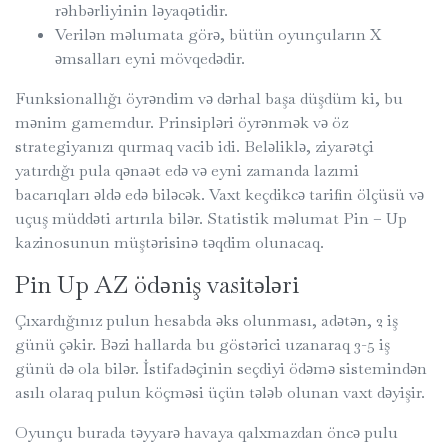
rəhbərliyinin ləyaqətidir.
Verilən məlumata görə, bütün oyunçuların X
əmsalları eyni mövqedədir.
Funksionallığı öyrəndim və dərhal başa düşdüm ki, bu
mənim gamemdur. Prinsipləri öyrənmək və öz
strategiyanızı qurmaq vacib idi. Beləliklə, ziyarətçi
yatırdığı pula qənaət edə və eyni zamanda lazımi
bacarıqları əldə edə biləcək. Vaxt keçdikcə tarifin ölçüsü və
uçuş müddəti artırıla bilər. Statistik məlumat Pin – Up
kazinosunun müştərisinə təqdim olunacaq.
Pin Up AZ ödəniş vasitələri
Çıxardığınız pulun hesabda əks olunması, adətən, 2 iş
günü çəkir. Bəzi hallarda bu göstərici uzanaraq 3-5 iş
günü də ola bilər. İstifadəçinin seçdiyi ödəmə sistemindən
asılı olaraq pulun köçməsi üçün tələb olunan vaxt dəyişir.
Oyunçu burada təyyarə havaya qalxmazdan öncə pulu