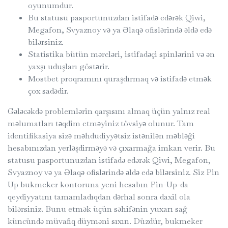
oyunumdur.
Bu statusu pasportunuzdan istifadə edərək Qiwi,
Megafon, Svyaznoy və ya Əlaqə ofislərində əldə edə
bilərsiniz.
Statistika bütün mərcləri, istifadəçi spinlərini və ən
yaxşı uduşları göstərir.
Mostbet proqramını quraşdırmaq və istifadə etmək
çox sadədir.
Gələcəkdə problemlərin qarşısını almaq üçün yalnız real
məlumatları təqdim etməyiniz tövsiyə olunur. Tam
identifikasiya sizə məhdudiyyətsiz istənilən məbləği
hesabınızdan yerləşdirməyə və çıxarmağa imkan verir. Bu
statusu pasportunuzdan istifadə edərək Qiwi, Megafon,
Svyaznoy və ya Əlaqə ofislərində əldə edə bilərsiniz. Siz Pin
Up bukmeker kontoruna yeni hesabın Pin-Up-da
qeydiyyatını tamamladıqdan dərhal sonra daxil ola
bilərsiniz. Bunu etmək üçün səhifənin yuxarı sağ
küncündə müvafiq düyməni sıxın. Düzdür, bukmeker