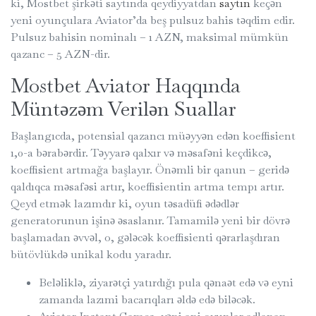
ki, Mostbet şirkəti saytında qeydiyyatdan
saytın
keçən
yeni oyunçulara Aviator’da beş pulsuz bahis təqdim edir.
Pulsuz bahisin nominalı – 1 AZN, maksimal mümkün
qazanc – 5 AZN-dir.
Mostbet Aviator Haqqında
Müntəzəm Verilən Suallar
Başlangıcda, potensial qazancı müəyyən edən koeffisient
1,0-a bərabərdir. Təyyarə qalxır və məsafəni keçdikcə,
koeffisient artmağa başlayır. Önəmli bir qanun – geridə
qaldıqca məsafəsi artır, koeffisientin artma tempı artır.
Qeyd etmək lazımdır ki, oyun təsadüfi ədədlər
generatorunun işinə əsaslanır. Tamamilə yeni bir dövrə
başlamadan əvvəl, o, gələcək koeffisienti qərarlaşdıran
bütövlükdə unikal kodu yaradır.
Beləliklə, ziyarətçi yatırdığı pula qənaət edə və eyni
zamanda lazımi bacarıqları əldə edə biləcək.