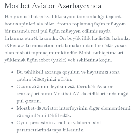
Mostbet Aviator Azərbaycanda
Hər gün istifadəçi kvalifikasiyanı tamamladığı təqdirdə
bonus spinləri ala bilər. Promo toplamaq üçün müəyyən
bir maşında real pul üçün müəyyən edilmiş sayda
fırlanma etmək lazımdır. Ən böyük illik hadisələr halında,
1XBet az-də transaction ortalamalarından bir qədər yuxarı
olan nisbəti tapmaq mümkündür. Mobil tətbiqetmələri
yükləmək üçün 1xbet (yukle) veb səhifəsinə keçin.
Bu təhlükəli axtarışa qoşulun və həyatınızı sona
çatdıra biləcəyinizi görün.
Özünüzə əmin deyilsinizsə, təcrübəli Aviator
azarkeşləri bunu Mostbet AZ-da etdikləri anda nağd
pul çıxarın.
Mostbet-də Aviator interfeysinin digər elementlərini
və seçimlərini təhlil edək.
Oyun prosesinin ətraflı qaydalarını slot
parametrlərində tapa bilərsiniz.