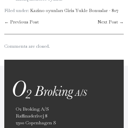
Filed under:
Kazino oyunları Giris Yukle Bonuslar - 807
← Previous Post
Next Post →
Comments are closed.
O2 Broking A/S
Raffinaderivej 8
2300 Copenhagen S