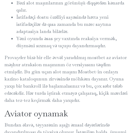
Bəzi slot maşınlarının görünüşü diqqətdən kənarda
qalır.
İstifadəçi dostu özəlliyi sayəsində hətta yeni
istifadəçilər də qısa zamanda bu mərc saytına
adaptasiya landa bilərlər.
Yəni oyunda əsas şey vaxtında reaksiya vermək,
düyməni sıxmaq və uçuşu dayandırmaqdır.
Provayder bizə bir elle əvvəl yaradılmış mostbet az aviator
məşhur atraksion maşınının öz versiyasını təqdim
etmişdir. Bu gün uçan slot maşını Mostbet-in onlayn
kazino kataloqunun zirvəsində möhkəm dayanır. Oyuna
yaxşı bir bankroll ilə başlamalısınız və bu, çox səbr tələb
edəcəkdir. Hər turda iştirak etməyə çalışaraq, kiçik mərcləri
daha tez-tez keçirmək daha yaxşıdır.
Aviator oynamak
Bundan əlavə, təyyarənin aşağı əmsal dəyərlərində
dayandırılması da tövsiyə olunur. İstənilən halda, ümumi