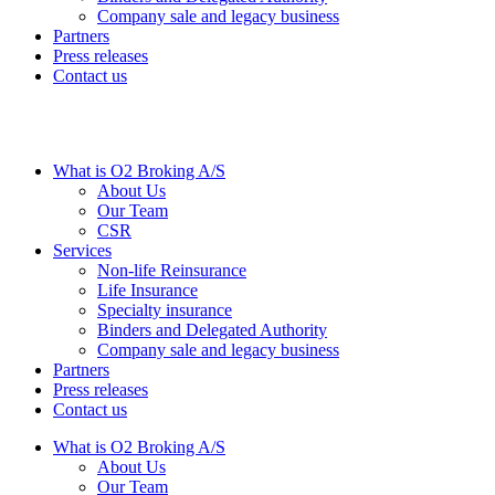
Company sale and legacy business
Partners
Press releases
Contact us
What is O2 Broking A/S
About Us
Our Team
CSR
Services
Non-life Reinsurance
Life Insurance
Specialty insurance
Binders and Delegated Authority
Company sale and legacy business
Partners
Press releases
Contact us
What is O2 Broking A/S
About Us
Our Team