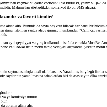
diyyatdan keçmək bu qədər vacibdir? Fakt budur ki, yalnız bu şəkildə b
məlidir. Məlumatları göstərdikdən sonra kod ilə bir SMS alacaq.
azımdır və favorit kimdir?
ruma altına alıb. Bununla da sayta baş verə biləcək hər hansı bir hücuml
ilən günü, istənilən saatda əlaqə qurmaq mümkündür. “Canlı çat vasitəsi 
ndür.
lunan eyni qeydiyyat və giriş üsullarından istifadə etməklə MostBet And
hone və iPad-lər üçün mobil tətbiq versiyası əlçatandır. Şirkətin mobil
nin saytına asanlıqla daxil ola bilərsiniz. Yaradılmış bu güzgü linklər say
nativ saytlarının yaradılmasına səbəblərdən biri də əsas saytın ölkə ərazi
göndərir.
i və ya komissiya tutmur.
 olun.
da qoruma altına alır.