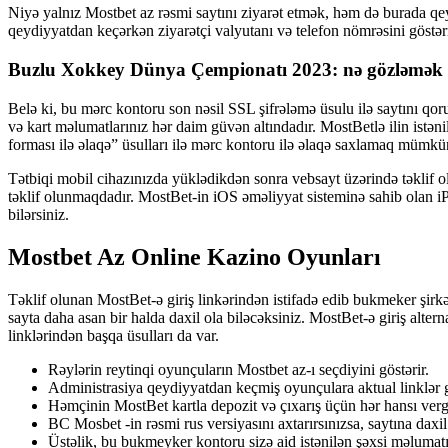
Niyə yalnız Mostbet az rəsmi saytını ziyarət etmək, həm də burada qey
qeydiyyatdan keçərkən ziyarətçi valyutanı və telefon nömrəsini göstər
Buzlu Xokkey Dünya Çempionatı 2023: nə gözləmək l
Belə ki, bu mərc kontoru son nəsil SSL şifrələmə üsulu ilə saytını qo
və kart məlumatlarınız hər daim güvən altındadır. MostBetlə ilin istən
forması ilə əlaqə” üsulları ilə mərc kontoru ilə əlaqə saxlamaq mümkü
Tətbiqi mobil cihazınızda yüklədikdən sonra vebsayt üzərində təklif o
təklif olunmaqdadır. MostBet-in iOS əməliyyat sisteminə sahib olan iP
bilərsiniz.
Mostbet Az Online Kazino Oyunları
Təklif olunan MostBet-ə giriş linkərindən istifadə edib bukmeker şirkəti
sayta daha asan bir halda daxil ola biləcəksiniz. MostBet-ə giriş alter
linklərindən başqa üsulları da var.
Rəylərin reytinqi oyunçuların Mostbet az-ı seçdiyini göstərir.
Administrasiya qeydiyyatdan keçmiş oyunçulara aktual linklər 
Həmçinin MostBet kartla depozit və çıxarış üçün hər hansı verg
BC Mosbet -in rəsmi rus versiyasını axtarırsınızsa, saytına daxil
Üstəlik, bu bukmeyker kontoru sizə aid istənilən şəxsi məlumatı 