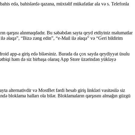
ahis edə, bahislərdə qazana, müxtəlif mükafatlar ala və s. Telefonla
arın qarşısı alınmaqdadır. Bu səbəbdən sayta qeyd etdiyiniz məlumatlar
ilə əlaqə”, “Bizə zəng edin”, “e-Mail ilə əlaqə” və “Geri bildirim
roid app-a giriş edə bilərsiniz. Burada da çox sayda qeydiyyat üsulu
 tətbiqi həm də siz birbaşa olaraq App Store üzərindən yükləyə
ta alternativdir və MostBet fərdi hesab giriş linkləri vasitəsilə siz
sində bloklama halları ola bilər. Bloklamaların qarşısını almağın güzgü