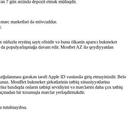
rən 7 gün ərzində depozit etmək mütləqdir.
v mərc marketləri də mövcuddur.
.
fuzlu reytinq saytı ofisidir və bunu ölkənin aparıcı bukmeker
aha da populyarlaşmağa davam edir. Mostbet AZ ilə qeydiyyatdan
urğulanması gərəkən tərəfi Apple ID vasitəsilə giriş etməyinizdir. Belə
unuz. MostBet bukmeker şirkətlərinin tətbiq xüsusiyyətlərinə
ə baxdıqda onların tətbiqi sevidiyini və mərclərini daha çox tətbiq
 qaçmadan bir toxunuşla mərclər yerləşdirməkdir.
ə tutulmayıbsa.