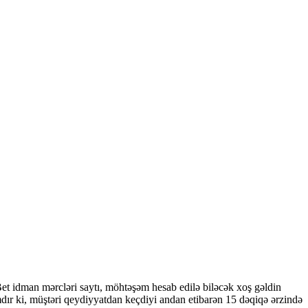
Bet idman mərcləri saytı, möhtəşəm hesab edilə biləcək xoş gəldin
r ki, müştəri qeydiyyatdan keçdiyi andan etibarən 15 dəqiqə ərzində