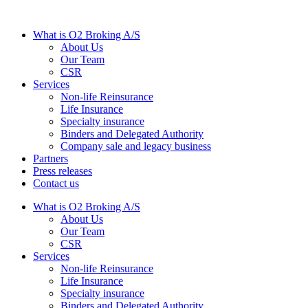
What is O2 Broking A/S
About Us
Our Team
CSR
Services
Non-life Reinsurance
Life Insurance
Specialty insurance
Binders and Delegated Authority
Company sale and legacy business
Partners
Press releases
Contact us
What is O2 Broking A/S
About Us
Our Team
CSR
Services
Non-life Reinsurance
Life Insurance
Specialty insurance
Binders and Delegated Authority