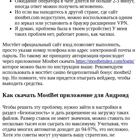
Ожидание оператора в чате длится не больше 2-3 минут,
иногда ответ можно получить мгновенно.
Но если вы находитесь в другой стране, где сайт
mostbet.com недоступен, можно воспользоваться одним
из зеркал или установить в браузер расширение VPN.
Я думаю, проблема была в твоем устройстве) У меня
таких проблем нет, работает ровно, как часики.
Мостбет официальный сайт вход позволяет выполнить,
просто указав номер телефона или адрес электронной почты и
пароль. По такому же принципу авторизация происходит
через приложение Mostbet скачать
https://mostbetsitez.com/login/
которое можно было по инструкции выше. Рекомендуем
использовать в мостбет casino бездепозитный бонус mostbet2
top. Но помните, что вам придется отыграть вейджер, чтобы
выводить средства.
Как скачать MostBet приложение для Андроид
Чтобы решить эту проблему, нужно зайти в настройки в
раздел «Безопасность» и дать разрешение на загрузку таких
файлов. Размер ставок не имеет значения, можно ставить по
несколько тысяч или сыграть по максимуму. Учитывая, что
отдача многих автоматов доходит до 94-97%, это несложно.
Хотя эти советы могут улучшить вашу стратегию, не