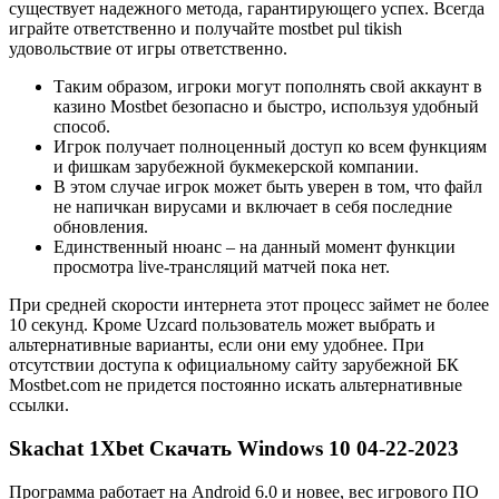
существует надежного метода, гарантирующего успех. Всегда
играйте ответственно и получайте mostbet pul tikish
удовольствие от игры ответственно.
Таким образом, игроки могут пополнять свой аккаунт в
казино Mostbet безопасно и быстро, используя удобный
способ.
Игрок получает полноценный доступ ко всем функциям
и фишкам зарубежной букмекерской компании.
В этом случае игрок может быть уверен в том, что файл
не напичкан вирусами и включает в себя последние
обновления.
Единственный нюанс – на данный момент функции
просмотра live-трансляций матчей пока нет.
При средней скорости интернета этот процесс займет не более
10 секунд. Кроме Uzcard пользователь может выбрать и
альтернативные варианты, если они ему удобнее. При
отсутствии доступа к официальному сайту зарубежной БК
Mostbet.com не придется постоянно искать альтернативные
ссылки.
Skachat 1Xbet Скачать Windows 10 04-22-2023
Программа работает на Android 6.0 и новее, вес игрового ПО