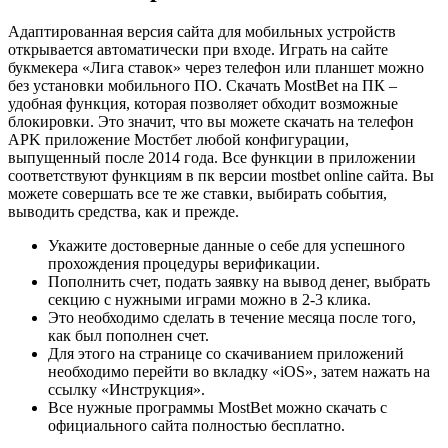
Адаптированная версия сайта для мобильных устройств
открывается автоматически при входе. Играть на сайте
букмекера «Лига ставок» через телефон или планшет можно
без установки мобильного ПО. Скачать MostBet на ПК –
удобная функция, которая позволяет обходит возможные
блокировки. Это значит, что вы можете скачать на телефон
APK приложение Мостбет любой конфигурации,
выпущенный после 2014 года. Все функции в приложении
соответствуют функциям в пк версии mostbet online сайта. Вы
можете совершать все те же ставки, выбирать события,
выводить средства, как и прежде.
Укажите достоверные данные о себе для успешного
прохождения процедуры верификации.
Пополнить счет, подать заявку на вывод денег, выбрать
секцию с нужными играми можно в 2-3 клика.
Это необходимо сделать в течение месяца после того,
как был пополнен счет.
Для этого на странице со скачиванием приложений
необходимо перейти во вкладку «iOS», затем нажать на
ссылку «Инструкция».
Все нужные программы MostBet можно скачать с
официального сайта полностью бесплатно.