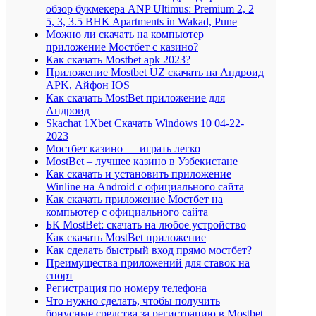
обзор букмекера ANP Ultimus: Premium 2, 2
5, 3, 3.5 BHK Apartments in Wakad, Pune
Можно ли скачать на компьютер
приложение Мостбет с казино?
Как скачать Mostbet apk 2023?
Приложение Mostbet UZ скачать на Андроид
APK, Айфон IOS
Как скачать MostBet приложение для
Андроид
Skachat 1Xbet Скачать Windows 10 04-22-
2023
Мостбет казино — играть легко
MostBet – лучшее казино в Узбекистане
Как скачать и установить приложение
Winline на Android с официального сайта
Как скачать приложение Мостбет на
компьютер с официального сайта
БК MostBet: скачать на любое устройство
Как скачать MostBet приложение
Как сделать быстрый вход прямо мостбет?
Преимущества приложений для ставок на
спорт
Регистрация по номеру телефона
Что нужно сделать, чтобы получить
бонусные средства за регистрацию в Mostbet