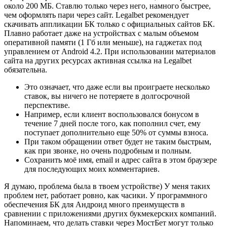
около 200 МБ. Ставлю только через него, намного быстрее,
чем оформлять пари через сайт. Legalbet рекомендует
скачивать аппликации БК только с официальных сайтов БК.
Плавно работает даже на устройствах с малым объемом
оперативной памяти (1 Гб или меньше), на гаджетах под
управлением от Android 4.2. При использовании материалов
сайта на других ресурсах активная ссылка на Legalbet
обязательна.
Это означает, что даже если вы проиграете несколько
ставок, вы ничего не потеряете в долгосрочной
перспективе.
Например, если клиент воспользовался бонусом в
течение 7 дней после того, как пополнил счет, ему
поступает дополнительно еще 50% от суммы взноса.
При таком обращении ответ будет не таким быстрым,
как при звонке, но очень подробным и полным.
Сохранить моё имя, email и адрес сайта в этом браузере
для последующих моих комментариев.
Я думаю, проблема была в твоем устройстве) У меня таких
проблем нет, работает ровно, как часики. У программного
обеспечения БК для Андроид много преимуществ в
сравнении с приложениями других букмекерских компаний.
Напоминаем, что делать ставки через МостБет могут только