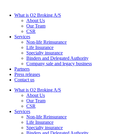
What is O2 Broking A/S
About Us
Our Team
CSR
Services
Non-life Reinsurance
Life Insurance
Specialty insurance
Binders and Delegated Authority
Company sale and legacy business
Partners
Press releases
Contact us
What is O2 Broking A/S
About Us
Our Team
CSR
Services
Non-life Reinsurance
Life Insurance
Specialty insurance
Binders and Delegated Authority