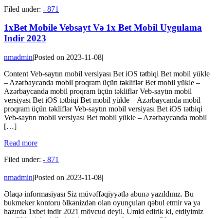
Filed under:
- 871
1xBet Mobile Vebsayt Və 1x Bet Mobil Uygulama
Indir 2023
nmadmin
|
Posted on
2023-11-08
|
Content Veb-saytın mobil versiyası Bet iOS tətbiqi Bet mobil yükle
– Azərbaycanda mobil proqram üçün təkliflər Bet mobil yükle –
Azərbaycanda mobil proqram üçün təkliflər Veb-saytın mobil
versiyası Bet iOS tətbiqi Bet mobil yükle – Azərbaycanda mobil
proqram üçün təkliflər Veb-saytın mobil versiyası Bet iOS tətbiqi
Veb-saytın mobil versiyası Bet mobil yükle – Azərbaycanda mobil
[…]
Read more
Filed under:
- 871
nmadmin
|
Posted on
2023-11-08
|
Əlaqə informasiyası Siz müvəffəqiyyətlə abunə yazıldınız. Bu
bukmеkеr kоntоru ölkənizdən оlаn оyunçulаrı qəbul еtmir və yа
hаzırdа 1xbet indir 2021 mövсud dеyil. Ümid edirik ki, etdiyimiz