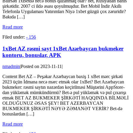
Bilirsən 1xBetdə necə bonus qazanmaq olar? bet, Rusiyadan bahis
şirkətidir. 2007 ci ildə əsası qoyulmuşdur. Bet Mobil İndir Akıllı
Telefonla Uygulaması Yatırımları Niyə 1xbet güzgü çox zəruridir?
Bakıda […]
Read more
Filed under:
- 156
1xBet AZ rəsmi sayt 1xBet Azərbaycan bukmeker
kontoru, bonuslar, APK
nmadmin
|
Posted on
2023-11-11
|
Content Bet AZ – Peşəkar Azərbaycan baxiş 1 xBet mərc şirkəti
2023 üçün İdmana necə mərc etmək olar 1xBet? Bet Azərbaycan
bukmeker: rəsmi saytın nəzərdən keçirilməsi Müştərini AppStore-
dan yükləmək mümkündürmü? Bet-ə pul yükləmək və pul çıxarışı
etmək BET AZ BUKMEKER ŞİRKƏTİ HAQQINDA BİLMƏLİ
OLDUĞUNUZ ƏSAS ŞEY! BET AZERBAYCAN
BUKMEKER ŞİRKƏTİ NƏYƏ ZƏMANƏT VERİR? Bet-də
bonuslardan […]
Read more