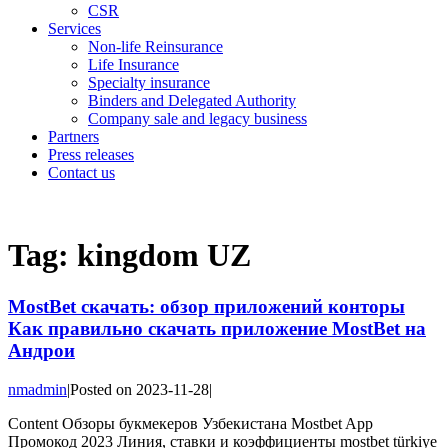
CSR
Services
Non-life Reinsurance
Life Insurance
Specialty insurance
Binders and Delegated Authority
Company sale and legacy business
Partners
Press releases
Contact us
Tag:
kingdom UZ
MostBet скачать: обзор приложений конторы
Как правильно скачать приложение MostBet на
Андрои
nmadmin
|
Posted on
2023-11-28
|
Content Обзоры букмекеров Узбекистана Mostbet App
Промокод 2023 Линия, ставки и коэффициенты mostbet türkiye