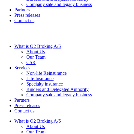
Company sale and legacy business
Partners
Press releases
Contact us
What is O2 Broking A/S
About Us
Our Team
CSR
Services
Non-life Reinsurance
Life Insurance
Specialty insurance
Binders and Delegated Authority
Company sale and legacy business
Partners
Press releases
Contact us
What is O2 Broking A/S
About Us
Our Team