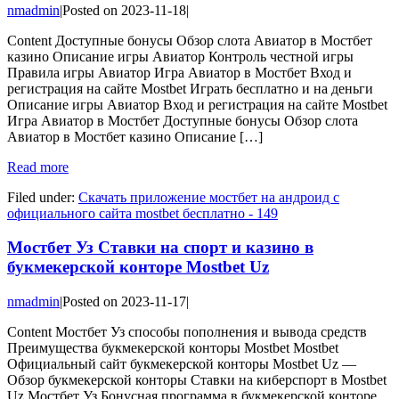
nmadmin
|
Posted on
2023-11-18
|
Content Доступные бонусы Обзор слота Авиатор в Мостбет
казино Описание игры Авиатор Контроль честной игры
Правила игры Авиатор Игра Авиатор в Мостбет Вход и
регистрация на сайте Mostbet Играть бесплатно и на деньги
Описание игры Авиатор Вход и регистрация на сайте Mostbet
Игра Авиатор в Мостбет Доступные бонусы Обзор слота
Авиатор в Мостбет казино Описание […]
Read more
Filed under:
Скачать приложение мостбет на андроид с
официального сайта mostbet бесплатно - 149
Мостбет Уз Ставки на спорт и казино в
букмекерской конторе Mostbet Uz
nmadmin
|
Posted on
2023-11-17
|
Content Мостбет Уз способы пополнения и вывода средств
Преимущества букмекерской конторы Mostbet Mostbet
Официальный сайт букмекерской конторы Mostbet Uz —
Обзор букмекерской конторы Ставки на киберспорт в Mostbet
Uz Мостбет Уз Бонусная программа в букмекерской конторе