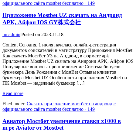
официального сайта mostbet бесплатно - 149
Приложение Mostbet UZ скачать на Андроид
APK, Айфон IOS GY株式会社
nmadmin
|
Posted on
2023-11-18
|
Content Сегодня, 1 июля началась онлайн-регистрация
документов соискателей в магистратуру Приложения MostBet
Как скачать Мостбет УЗ на Андроид в формате apk
Приложение Mostbet UZ скачать на Андроид APK, Айфон IOS
Популярные вопросы про приложение Система бонусов
букмекера День Рождения с MostBet Отзывы клиентов
букмекера Mostbet UZ Особенности приложения Mostbet на
ПК Mostbet — надежный букмекер […]
Read more
Filed under:
Скачать приложение мостбет на андроид с
официального сайта mostbet бесплатно - 149
Авиатор Мостбет увеличение ставки х1000 в
игре Aviator от Mostbet