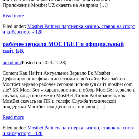
Приложение Mostbet UZ скачать на Андроид […]
Read more
Filed under:
Mostbet Partners партнерка казино, ставок на спорт
и киберспорт - 128
рабочее зеркало МОСТБЕТ и официальный
сайт БК
nmadmin
|
Posted on
2023-11-28
|
Content Как Найти Актуальное Зеркало Бк Mostbet
Дефилирование фиксации возьмите веб сайте Как зайти в
Мостбет зеркало рабочее сегодня используя сайт mostbet com
site? БК Мост Бет – характеристика и обзор МостБет зеркало и
случаи, когда оно нужно MostBet Линия Разбираемся, как
MostBet скачать на ПК и телефо Служба технической
поддержки Мостбет ком Депозиты и вывод […]
Read more
Filed under:
Mostbet Partners партнерка казино, ставок на спорт
и киберспорт - 128