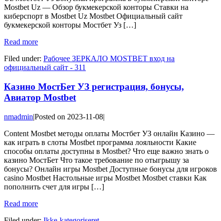
Mostbet Uz — Обзор букмекерской конторы Ставки на
киберспорт в Mostbet Uz Mostbet Официальный сайт
букмекерской конторы Мостбет Уз […]
Read more
Filed under:
Рабочее ЗЕРКАЛО MOSTBET вход на
официальный сайт - 311
Казино МостБет УЗ регистрация, бонусы,
Авиатор Mostbet
nmadmin
|
Posted on
2023-11-08
|
Content Mostbet методы оплаты Мостбет УЗ онлайн Казино —
как играть в слоты Mostbet программа лояльности Какие
способы оплаты доступны в Mostbet? Что еще важно знать о
казино МостБет Что такое требование по отыгрышу за
бонусы? Онлайн игры Mostbet Доступные бонусы для игроков
casino Mostbet Настольные игры Mostbet Mostbet ставки Как
пополнить счет для игры […]
Read more
Filed under:
Ikke-kategoriseret