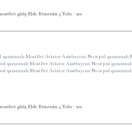
stbet giriş Elde Etmenin 5 Yolu - 201
l qazanmalı MostBet Aviator Azərbaycan Necə pul qazanmalı 
pul qazanmalı MostBet Aviator Azərbaycan Necə pul qazanmal
pul qazanmalı MostBet Aviator Azərbaycan Necə pul qazanmal
stbet giriş Elde Etmenin 5 Yolu - 201