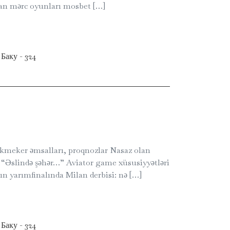
an mərc oyunları mosbet […]
аку - 324
kmeker əmsalları, proqnozlar Nasaz olan
Əslində şəhər…” Aviator game xüsusiyyətləri
yarımfinalında Milan derbisi: nə […]
аку - 324