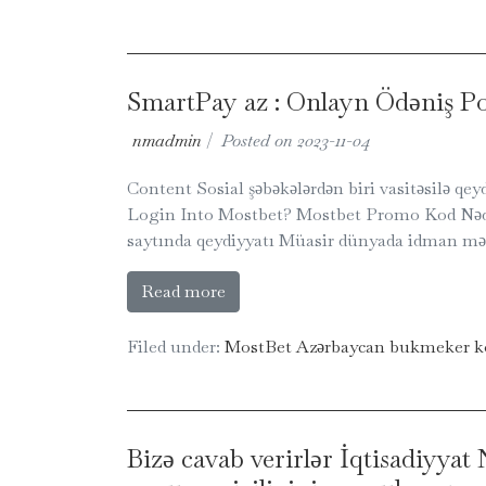
SmartPay az : Onlayn Ödəniş Po
nmadmin
|
Posted on
2023-11-04
Content Sosial şəbəkələrdən biri vasitəsilə q
Login Into Mostbet? Mostbet Promo Kod Nədir
saytında qeydiyyatı Müasir dünyada idman mər
Read more
Filed under:
MostBet Azərbaycan bukmeker ko
Bizə cavab verirlər İqtisadiyyat