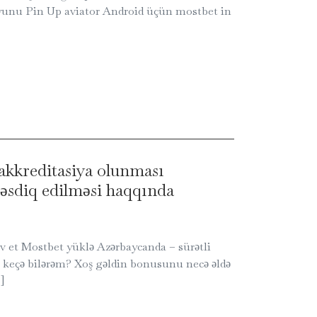
 oyunu Pin Up aviator Android üçün mostbet in
 akkreditasiya olunması
təsdiq edilməsi haqqında
 et Mostbet yüklə Azərbaycanda – sürətli
keçə bilərəm? Xoş gəldin bonusunu necə əldə
]