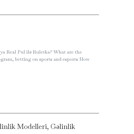
ya Real Pul ilə Ruletka? What are the
rogram, betting on sports and esports How
nlik Modelleri, Gəlinlik