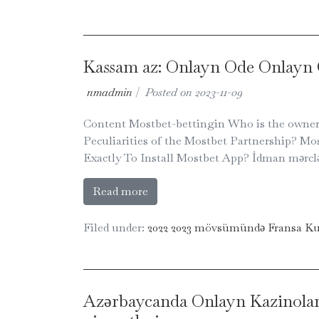
Kassam az: Onlayn Ode Onlayn
nmadmin
|
Posted on
2023-11-09
Content Mostbet-bettingin Who is the owner 
Peculiarities of the Mostbet Partnership? Mo
Exactly To Install Mostbet App? İdman mərclə
Read more
Filed under:
2022 2023 mövsümündə Fransa Kub
Azərbaycanda Onlayn Kazinolar 