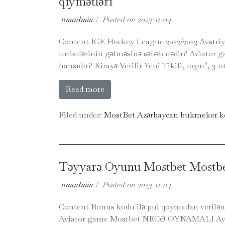
qiymətləri
nmadmin
|
Posted on
2023-11-04
Content ICE Hockey League 2022/2023 Avstriya
turistlərinin gəlməsinə səbəb nədir? Aviat
hansıdır? Kirayə Verilir Yeni Tikili, 103m², 3-
Read more
Filed under:
MostBet Azərbaycan bukmeker ko
Təyyarə Oyunu Mostbet Mostbe
nmadmin
|
Posted on
2023-11-04
Content Bonus kodu ilə pul qoymadan verilən
Aviator game Mostbet NECƏ OYNAMALI Av