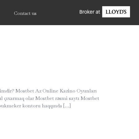
s
Contact us
kimdir? Mostbet Az Online Kazino Oyunları
 çıxarmaq olar Mostbet rəsmi saytı Mostbet
 bukmeker kontoru haqqında […]