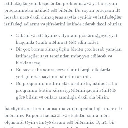
istifadəçilər yeni keçidlərdən problemsiz və ya bu saytın
proqramından istifadə edə bilərlər. Bu saytın proqramı ilə
hesaba necə daxil olmaq əsas saytla eynidir və istifadəçilər
istifadəçi adlarını və şifrələrini istifadə edərək daxil olurlar.
Ölkəni və istədiyiniz valyutanı göstərin.Qeydiyyat
haqqında ətraflı məlumat əldə edin 1xBet.
Bir çox bonus almaq üçün birdən çox hesab yaradan
istifadəçilər sayt tərəfindən müəyyən ediləcək və
bloklanacaq.
Bu sayt daha sonra serverlərini fərqli ölkələrdə
yerləşdirərək saytının sürətini artırdı.
Bu proqramın mühiti elə qurulub ki, istifadəçi bu
proqramın bütün xüsusiyyətlərini şaquli səhifədə
görə bilsin və onlara asanlıqla daxil ola bilsin.
İstədiyiniz nəticənin əmsalına vuraraq rahatlıqla mərc edə
bilərsiniz. Kupona hadisə əlavə etdikdən sonra mərc
ölçüsünü təyin etməyə davam edə bilərsiniz. O, hər bir