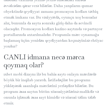
əvvəlcədən qərar verə bilərlər. Daha yaxşıların qumar
obyektində qeydiyyat zamanı promosyon kodları tətbiq
etmək imkanı var. Bu vəziyyətdə, oyunçu xoş bonuslar
alır, bununla da sayta sonrakı giriş daha da sevincli
olacaqdır. Promosyon kodları kazino saytında və partnyor
portallarında axtarılmalıdır. Proqramla mərc oynamağa
başlamaq üçün yenidən qeydiyyatdan keçməyinizə ehtiyac
yoxdur?
CANLI idmana necə mərca
qoymaq olar?
1xbet mobi dizaynı ilə bu bahis saytı onlayn mərclərdə
böyük bir inqilab yaratdı. İstifadəçilər bu proqramı
yükləyərək asanlıqla mərclərini yerləşdirə bilərlər. Bu
proqram əsas saytın bütün xüsusiyyətlərinə malikdir və
onunla işləmək əsas sayt kimidir və xüsusi təlim tələb
etmir.