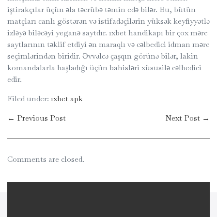
iştirakçılar üçün əla təcrübə təmin edə bilər. Bu, bütün
matçları canlı göstərən və istifadəçilərin yüksək keyfiyyətlə
izləyə biləcəyi yeganə saytdır. 1xbet handikapı bir çox mərc
saytlarının təklif etdiyi ən maraqlı və cəlbedici idman mərc
seçimlərindən biridir. Əvvəlcə çaşqın görünə bilər, lakin
komandalarla başladığı üçün bahisləri xüsusilə cəlbedici
edir.
Filed under:
1xbet apk
← Previous Post
Next Post →
Comments are closed.