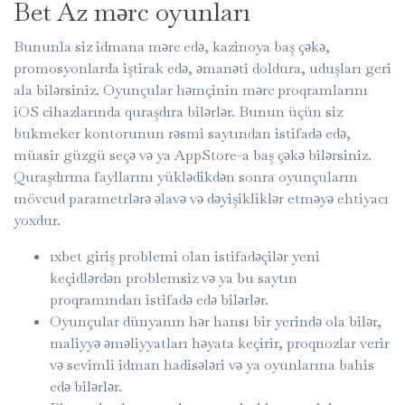
Bet Az mərc oyunları
Bununla siz idmana mərc edə, kazinoya baş çəkə,
promosyonlarda iştirak edə, əmanəti doldura, uduşları geri
ala bilərsiniz. Oyunçular həmçinin mərc proqramlarını
iOS cihazlarında quraşdıra bilərlər. Bunun üçün siz
bukmeker kontorunun rəsmi saytından istifadə edə,
müasir güzgü seçə və ya AppStore-a baş çəkə bilərsiniz.
Quraşdırma fayllarını yüklədikdən sonra oyunçuların
mövcud parametrlərə əlavə və dəyişikliklər etməyə ehtiyacı
yoxdur.
1xbet giriş problemi olan istifadəçilər yeni
keçidlərdən problemsiz və ya bu saytın
proqramından istifadə edə bilərlər.
Oyunçular dünyanın hər hansı bir yerində ola bilər,
maliyyə əməliyyatları həyata keçirir, proqnozlar verir
və sevimli idman hadisələri və ya oyunlarına bahis
edə bilərlər.