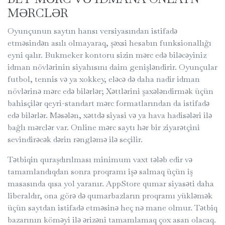
MƏRCLƏR
Oyunçunun saytın hansı versiyasından istifadə
etməsindən asılı olmayaraq, şəxsi hesabın funksionallığı
eyni qalır. Bukmeker kontoru sizin mərc edə biləcəyiniz
idman növlərinin siyahısını daim genişləndirir. Oyunçular
futbol, ​​tennis və ya xokkey, eləcə də daha nadir idman
növlərinə mərc edə bilərlər; Xəttlərini şaxələndirmək üçün
bahisçilər qeyri-standart mərc formatlarından da istifadə
edə bilərlər. Məsələn, xəttdə siyasi və ya hava hadisələri ilə
bağlı mərclər var. Online mərc saytı hər bir ziyarətçini
sevindirəcək dərin rəngləmə ilə seçilir.
Tətbiqin quraşdırılması minimum vaxt tələb edir və
tamamlandıqdan sonra proqramı işə salmaq üçün iş
masasında qısa yol yaranır. AppStore qumar siyasəti daha
liberaldır, ona görə də qumarbazların proqramı yükləmək
üçün saytdan istifadə etməsinə heç nə mane olmur. Tətbiq
bazarının köməyi ilə ərizəni tamamlamaq çox asan olacaq.