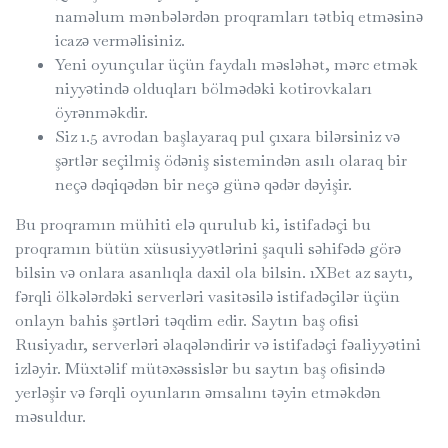
naməlum mənbələrdən proqramları tətbiq etməsinə
icazə verməlisiniz.
Yeni oyunçular üçün faydalı məsləhət, mərc etmək
niyyətində olduqları bölmədəki kotirovkaları
öyrənməkdir.
Siz 1.5 avrodan başlayaraq pul çıxara bilərsiniz və
şərtlər seçilmiş ödəniş sistemindən asılı olaraq bir
neçə dəqiqədən bir neçə günə qədər dəyişir.
Bu proqramın mühiti elə qurulub ki, istifadəçi bu
proqramın bütün xüsusiyyətlərini şaquli səhifədə görə
bilsin və onlara asanlıqla daxil ola bilsin. 1XBet az saytı,
fərqli ölkələrdəki serverləri vasitəsilə istifadəçilər üçün
onlayn bahis şərtləri təqdim edir. Saytın baş ofisi
Rusiyadır, serverləri əlaqələndirir və istifadəçi fəaliyyətini
izləyir. Müxtəlif mütəxəssislər bu saytın baş ofisində
yerləşir və fərqli oyunların əmsalını təyin etməkdən
məsuldur.