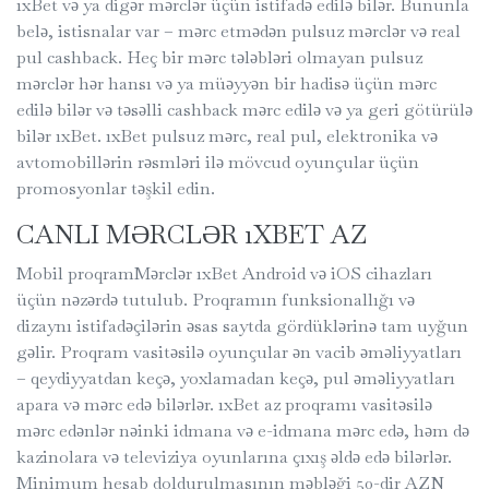
1xBet və ya digər mərclər üçün istifadə edilə bilər. Bununla
belə, istisnalar var – mərc etmədən pulsuz mərclər və real
pul cashback. Heç bir mərc tələbləri olmayan pulsuz
mərclər hər hansı və ya müəyyən bir hadisə üçün mərc
edilə bilər və təsəlli cashback mərc edilə və ya geri götürülə
bilər 1xBet. 1xBet pulsuz mərc, real pul, elektronika və
avtomobillərin rəsmləri ilə mövcud oyunçular üçün
promosyonlar təşkil edin.
CANLI MƏRCLƏR 1XBET AZ
Mobil proqramMərclər 1xBet Android və iOS cihazları
üçün nəzərdə tutulub. Proqramın funksionallığı və
dizaynı istifadəçilərin əsas saytda gördüklərinə tam uyğun
gəlir. Proqram vasitəsilə oyunçular ən vacib əməliyyatları
– qeydiyyatdan keçə, yoxlamadan keçə, pul əməliyyatları
apara və mərc edə bilərlər. 1xBet az proqramı vasitəsilə
mərc edənlər nəinki idmana və e-idmana mərc edə, həm də
kazinolara və televiziya oyunlarına çıxış əldə edə bilərlər.
Minimum hesab doldurulmasının məbləği 50-dir AZN