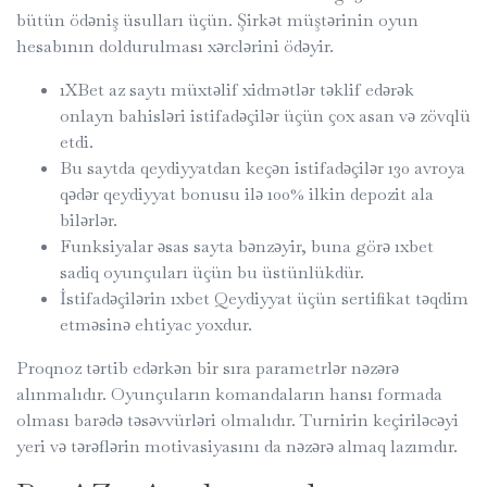
bütün ödəniş üsulları üçün. Şirkət müştərinin oyun
hesabının doldurulması xərclərini ödəyir.
1XBet az saytı müxtəlif xidmətlər təklif edərək
onlayn bahisləri istifadəçilər üçün çox asan və zövqlü
etdi.
Bu saytda qeydiyyatdan keçən istifadəçilər 130 avroya
qədər qeydiyyat bonusu ilə 100% ilkin depozit ala
bilərlər.
Funksiyalar əsas sayta bənzəyir, buna görə 1xbet
sadiq oyunçuları üçün bu üstünlükdür.
İstifadəçilərin 1xbet Qeydiyyat üçün sertifikat təqdim
etməsinə ehtiyac yoxdur.
Proqnoz tərtib edərkən bir sıra parametrlər nəzərə
alınmalıdır. Oyunçuların komandaların hansı formada
olması barədə təsəvvürləri olmalıdır. Turnirin keçiriləcəyi
yeri və tərəflərin motivasiyasını da nəzərə almaq lazımdır.