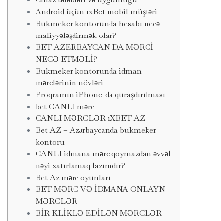
Android üçün 1xBet mobil müştəri
Bukmeker kontorunda hesabı necə
maliyyələşdirmək olar?
BET AZERBAYCAN DA MƏRCİ
NECƏ ETMƏLİ?
Bukmeker kontorunda idman
mərclərinin növləri
Proqramın iPhone-da quraşdırılması
bet CANLI mərc
CANLI MƏRCLƏR 1XBET AZ
Bet AZ – Azərbaycanda bukmeker
kontoru
CANLI idmana mərc qoymazdan əvvəl
nəyi xatırlamaq lazımdır?
Bet Az mərc oyunları
BET MƏRC VƏ İDMANA ONLAYN
MƏRCLƏR
BİR KLİKLƏ EDİLƏN MƏRCLƏR