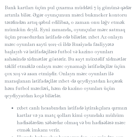
Bank kartları üçün pul çıxarma müddəti 7 iş gününə qədər
artırıla bilər. Əgər oyunçunun mərci bukmeker kontoru
tərəfindən artıq qəbul edilibsə, o zaman onu ləğv etmək
mümkün deyil. Eyni zamanda, oyunçular mərc satmaq
üçün prosedurdan istifadə edə bilərlər. 1xbet Az onlayn
mərc oyunları sayti 2012-ci ildə Rusiyada fəaliyyətə
başlayıb və istifadəçilərə futbol və kazino oyunları
sahəsində xidmətlər göstərir. Bu sayt müxtəlif xidmətlər
təklif etməklə onlayn mərc oynamağı istifadəçilər üçün
çox xoş və asan etmişdir. Onlayn mərc oyunları ilə
maraqlanan istifadəçilər 1xbet-də qeydiyyatdan keçərək
həm futbol mərcləri, həm də kazino oyunları üçün
qeydiyyatdan keçə bilərlər.
1xbet canlı hesabından istifadə iştirakçılara qırmızı
kartlar və ya matç qolları kimi oyundakı mühüm
hadisələrdən xəbərdar olmaq və bu hadisələrə mərc
etmək imkanı verir.