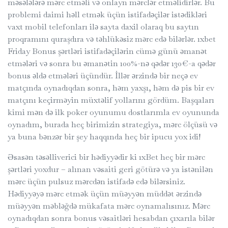
məsələlərə mərc etməli və onlayn mərclər etməlidirlər. Bu
problemi daimi həll etmək üçün istifadəçilər istədikləri
vaxt mobil telefonları ilə sayta daxil olaraq bu saytın
proqramını quraşdıra və təhlükəsiz mərc edə bilərlər. 1xbet
Friday Bonus şərtləri istifadəçilərin cümə günü əmanət
etmələri və sonra bu əmanətin 100%-nə qədər 130€-a qədər
bonus əldə etmələri üçündür. İllər ərzində bir neçə ev
matçında oynadıqdan sonra, həm yaxşı, həm də pis bir ev
matçını keçirməyin müxtəlif yollarını gördüm. Başqaları
kimi mən də ilk poker oyunumu dostlarımla ev oyununda
oynadım, burada heç birimizin strategiya, mərc ölçüsü və
ya buna bənzər bir şey haqqında heç bir ipucu yox idi!
Əsasən təsəlliverici bir hədiyyədir ki 1xBet heç bir mərc
şərtləri yoxdur – alınan vəsaiti geri götürə və ya istənilən
mərc üçün pulsuz mərcdən istifadə edə bilərsiniz.
Hədiyyəyə mərc etmək üçün müəyyən müddət ərzində
müəyyən məbləğdə mükafata mərc oynamalısınız. Mərc
oynadıqdan sonra bonus vəsaitləri hesabdan çıxarıla bilər