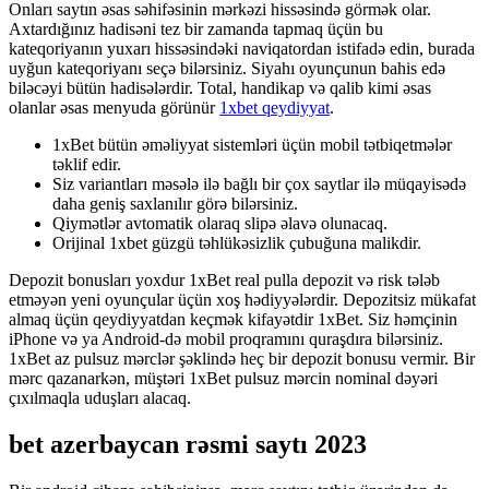
Onları saytın əsas səhifəsinin mərkəzi hissəsində görmək olar.
Axtardığınız hadisəni tez bir zamanda tapmaq üçün bu
kateqoriyanın yuxarı hissəsindəki naviqatordan istifadə edin, burada
uyğun kateqoriyanı seçə bilərsiniz. Siyahı oyunçunun bahis edə
biləcəyi bütün hadisələrdir. Total, handikap və qalib kimi əsas
olanlar əsas menyuda görünür
1xbet qeydiyyat
.
1xBet bütün əməliyyat sistemləri üçün mobil tətbiqetmələr
təklif edir.
Siz variantları məsələ ilə bağlı bir çox saytlar ilə müqayisədə
daha geniş saxlanılır görə bilərsiniz.
Qiymətlər avtomatik olaraq slipə əlavə olunacaq.
Orijinal 1xbet güzgü təhlükəsizlik çubuğuna malikdir.
Depozit bonusları yoxdur 1xBet real pulla depozit və risk tələb
etməyən yeni oyunçular üçün xoş hədiyyələrdir. Depozitsiz mükafat
almaq üçün qeydiyyatdan keçmək kifayətdir 1xBet. Siz həmçinin
iPhone və ya Android-də mobil proqramını quraşdıra bilərsiniz.
1xBet az pulsuz mərclər şəklində heç bir depozit bonusu vermir. Bir
mərc qazanarkən, müştəri 1xBet pulsuz mərcin nominal dəyəri
çıxılmaqla uduşları alacaq.
bet azerbaycan rəsmi saytı 2023