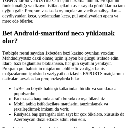
1xBet Android və iOS cihazları üçün nəzərdə tutulub. Proqramın
funksionallığı və dizaynı istifadəçilərin əsas saytda gördüklərinə tam
uyğun gəlir. Proqram vasitəsilə oyunçular ən vacib əməliyyatları –
qeydiyyatdan keçə, yoxlamadan keçə, pul əməliyyatları apara və
mərc edə bilərlər.
Bet Android-smartfonf necə yükləmək
olar?
Tətbiqdə rəsmi saytdan 1xbetdən bəzi kazino oyunları yoxdur.
Məhdudiyyətsiz daxil olmaq üçün işləyən bir güzgü istifadə edin.
İdarə, bəzi bağlantılar bloklanarsa, hər gün siyahını yeniləyir.
Proqram pul bahisinin miqdarını təhlil edir və digər bahis
mağazalarının içərisində vəziyyəti də izləyir. ESPORTS matçlarının
nəticələri əvvəlcədən proqnozlaşdırıla bilər.
1xBet ən böyük bahis şirkətlərindən biridir və son dərəcə
populyardır.
Bu məsələ haqqında ətraflı burada oxuya bilərsiniz.
Mobil tətbiq istifadəçilərə mərclərini tənzimləmək və
şəxsiləşdirmək imkanı da verir.
Rusiyada baş qərargahı olan sayt bir çox ölkələrə, xüsusilə də
Azerbaycan daxil edərək adını elan edir.