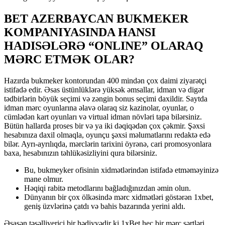
BET AZERBAYCAN BUKMEKER
KOMPANIYASINDA HANSI
HADISƏLƏRƏ “ONLINE” OLARAQ
MƏRC ETMƏK OLAR?
Hazırda bukmeker kontorundan 400 mindən çox daimi ziyarətçi
istifadə edir. Əsas üstünlüklərə yüksək əmsallar, idman və digər
tədbirlərin böyük seçimi və zəngin bonus seçimi daxildir. Saytda
idman mərc oyunlarına əlavə olaraq siz kazinolar, oyunlar, o
cümlədən kart oyunları və virtual idman növləri tapa bilərsiniz.
Bütün hallarda proses bir və ya iki dəqiqədən çox çəkmir. Şəxsi
hesabınıza daxil olmaqla, oyunçu şəxsi məlumatlarını redaktə edə
bilər. Ayrı-ayrılıqda, mərclərin tarixini öyrənə, cari promosyonlara
baxa, hesabınızın təhlükəsizliyini qura bilərsiniz.
Bu, bukmeyker ofisinin xidmətlərindən istifadə etməməyinizə
mane olmur.
Həqiqi rabitə metodlarını bağladığınızdan əmin olun.
Dünyanın bir çox ölkəsində mərc xidmətləri göstərən 1xbet,
geniş üzvlərinə çatdı və bahis bazarında yerini aldı.
Əsasən təsəlliverici bir hədiyyədir ki 1xBet heç bir mərc şərtləri