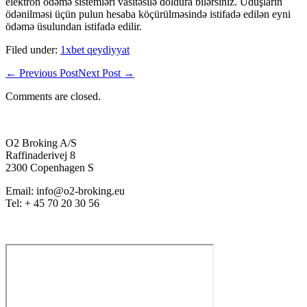
elektron ödəmə sistemləri vasitəsilə doldura bilərsiniz. Uduşların
ödənilməsi üçün pulun hesaba köçürülməsində istifadə edilən eyni
ödəmə üsulundan istifadə edilir.
Filed under:
1xbet qeydiyyat
← Previous Post
Next Post →
Comments are closed.
O2 Broking A/S
Raffinaderivej 8
2300 Copenhagen S
Email: info@o2-broking.eu
Tel: + 45 70 20 30 56
Privacy policy