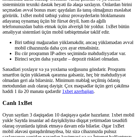
sisteminizin texniki dəstək heyəti ilə əlaqə saxlayın. Onlardan birini
seçmədən əvvəl bonus mərc qaydaları ilə tanış olmağınızı məsləhət
görürük. 1xBet mobil tətbiqi yalnız provayderlərin bloklamasını
atlayaraq oynamaq üçün bir fürsət deyil, həm də ağıllı
telefonunuzdan bahis etmək üçün əlverişli bir yoldur. 1xBet bütün
əməliyyat sistemləri üçün mobil tətbiqetmələr təklif edir.
Biri tətbiqi mağazadan yükləməkdir, ancaq yükləmədən əvvəl
mobil cihazınızda daha çox ayar etməlisiniz.
Bu cür proqramın IP-adres seçimində məhdudiyyətlər var.
Birinci seçim daha yaxşıdır – depozit riskləri olmadan.
Sənədləri yoxlayır və ya yoxlama sorğusunu göndərir. Proqramı
smartfon üçün yükləmək qərarına gəlsəniz, heç bir məhdudiyyət
olmadan geri ala bilərsiniz. Minimum məbləğ seçilmiş ödəniş
metodundan asılı olaraq dəyişir. Çox məqsədlər üçün geri çəkilmə
həddi 1 ilə 20 manata qədərdir
1xbet azerbaijan
.
Canlı 1xBet
Oyun saytları 3 dəqiqədən 10 dəqiqəyə qədər hazırlanır. 1xbet mobil
yukle Saytda insanlar ad dəyişikliyinə diqqət yetirmədən təsadüfi
olaraq oyunlarda iştirak etməyə davam edə bilərlər. Əgər 1xBet
mobil əlavəsi quraşdırılmayıbsa, biz sizə cihazınızda pulsuz
saxlancınızı yenidən nəzərdən keçirməyi və ya İnternet bağlantınızı