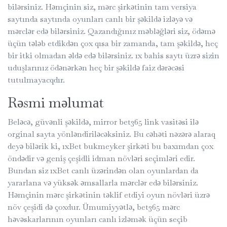
bilərsiniz. Həmçinin siz, mərc şirkətinin tam versiya
saytında saytında oyunları canlı bir şəkildə izləyə və
mərclər edə bilərsiniz. Qazandığınız məbləğləri siz, ödəmə
üçün tələb etdikdən çox qısa bir zamanda, tam şəkildə, heç
bir itki olmadan əldə edə bilərsiniz. 1x bahis saytı üzrə sizin
uduşlarınız ödənərkən heç bir şəkildə faiz dərəcəsi
tutulmayacqdır.
Rəsmi məlumаt
Beləcə, güvənli şəkildə, mirror bet365 link vasitəsi ilə
orginal sayta yönləndiriləcəksiniz. Bu cəhəti nəzərə alaraq
deyə bilərik ki, 1xBet bukmeyker şirkəti bu baxımdan çox
öndədir və geniş çeşidli idman növləri seçimləri edir.
Bundan siz 1xBet canlı üzərindən olan oyunlardan da
yararlana və yüksək əmsallarla mərclər edə bilərsiniz.
Həmçinin mərc şirkətinin təklif etdiyi oyun növləri üzrə
növ çeşidi də çoxdur. Ümumiyyətlə, bet365 mərc
həvəskarlarının oyunları canlı izləmək üçün seçib