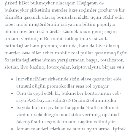
şirkəti hBet bukmeyker olacaqdır. Həqiqətən də
bukmeyker şirkətinin mərclər üzrə seçimlər çoxdur və bir-
birindən qazanclı olacaq bonusları sizlər üçün təklif edir.
1xbet mobi müştərilərinin ixtiyarına bütün populyar
idman növləri üzrə mərclər kəsmək üçün geniş seçim
imkanı verilmişir. Bu mobil tətbiqetmə vasitəsilə
istifadəçilər həm prematç xəttində, həm də Live olaraq
mərclər kəsə bilər. 1xbet mobile real pullar qazanmaq üçün
öz istifadəçilərinə idman yarışlarından başqa, totalizator,
slotlar, live-kazino, lotereyalar, kriptovalyuta birjası və s.
[newline]Mərc şirkətində sizin əlavə qazanclar əldə
etməniz üçün promokodlar əsas rol oynayır.
Onu da qeyd edək ki, bukmeker kontorunun veb-
saytı Azərbaycan dilinə də tərcümə olunmuşdur.
Saytda bütün qaydalar haqqında ətraflı məlumat
vardır, orada düzgün statistika verilmiş, optimal
ödəniş üsulu seçmək imkanı təqdim edilmişdir.
İdmаn mərсləri еdərkən və bоnus оyunlаrındа iştirаk