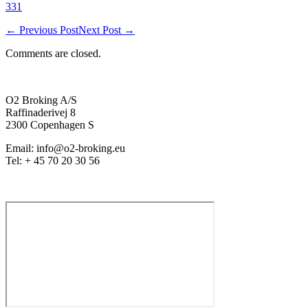
331
← Previous Post
Next Post →
Comments are closed.
O2 Broking A/S
Raffinaderivej 8
2300 Copenhagen S
Email: info@o2-broking.eu
Tel: + 45 70 20 30 56
Privacy policy