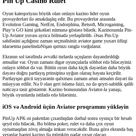
Pin Up Casino Rulet
Oyun kateqoriyası böyük olan onlayn kazino lider oyun
provayderləri ilə əməkdaşlıq edir. Bu provayderlər arasında
Evolution Gaming, NetEnt, Endorphina, Betsoft, Microgaming,
Play’n GO kimi şirkətləri nümunə göstərə bilərik. Kazinosunda Pin-
Up Aviator yuvası ayrıca bölmədə yerləşdirilib. Əsas Pin-Up
səhifəsini açdığınız zaman seçməlisiniz aviator game yuxarı üfüqi
idarəetmə panelindəNişan qırmızı rənglə vurğulanır.
Ekranın sol tərəfində əvvəlki turlarda uçuşların dayandırıldığı
əmsallar var. Oyun zamanı digər oyunçularla söhbət edə biləcəyiniz
onlayn söhbət də var. Bütün oyun daha kiçik dəyərdən daha böyük
dəyərə doğru partlayış prinsipinə uyğun olaraq həyata keçirilir.
Partlayışın gücü təyyarənin qalxması zamanı artan əmsalın dəyəri ilə
müəyyən edilir. Nə 0 olan geri ödəmə faizi, nə də qeyri-sabitlik qalib
nəticəyə təsir göstərmir. Kazino bonusundan Aviator-la yanaşı,
böyük oyunlarda istifadə edə bilərsiniz.
iOS və Android üçün Aviator proqramını yükləyin
PinUp APK-ni paketdən çıxardıqdan dərhal sonra oyunçu bir hesab
qeyd edə biləcək. Bu bölmə poker, rulet və daha çox oyun
oynamaqdan zövq almağa imkan verəcəkdir. Buna görə ekranda baş
verənlər həqiqi kazino ilə mümkün qədər oxşar olacaq.