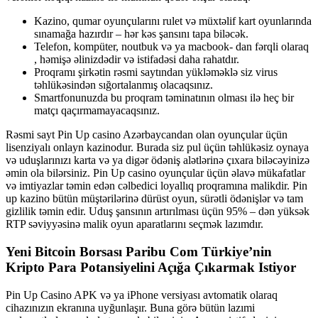
Kazino, qumar oyunçularını rulet və müxtəlif kart oyunlarında
sınamağa hazırdır – hər kəs şansını tapa biləcək.
Telefon, kompüter, noutbuk və ya macbook- dan fərqli olaraq
, həmişə əlinizdədir və istifadəsi daha rahatdır.
Proqramı şirkətin rəsmi saytından yükləməklə siz virus
təhlükəsindən sığortalanmış olacaqsınız.
Smartfonunuzda bu proqram təminatının olması ilə heç bir
matçı qaçırmamayacaqsınız.
Rəsmi sayt Pin Up casino Azərbaycandan olan oyunçular üçün
lisenziyalı onlayn kazinodur. Burada siz pul üçün təhlükəsiz oynaya
və uduşlarınızı karta və ya digər ödəniş alətlərinə çıxara biləcəyinizə
əmin ola bilərsiniz. Pin Up casino oyunçular üçün əlavə mükafatlar
və imtiyazlar təmin edən cəlbedici loyallıq proqramına malikdir. Pin
up kazino bütün müştərilərinə dürüst oyun, sürətli ödənişlər və tam
gizlilik təmin edir. Uduş şansının artırılması üçün 95% – dən yüksək
RTP səviyyəsinə malik oyun aparatlarını seçmək lazımdır.
Yeni Bitcoin Borsası Paribu Com Türkiye’nin
Kripto Para Potansiyelini Açığa Çıkarmak Istiyor
Pin Up Casino APK və ya iPhone versiyası avtomatik olaraq
cihazınızın ekranına uyğunlaşır. Buna görə bütün lazımi