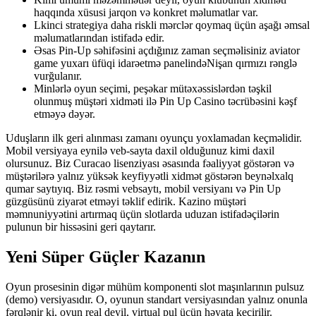
haqqında xüsusi jarqon və konkret məlumatlar var.
Lkinci strategiya daha riskli mərclər qoymaq üçün aşağı əmsal
məlumatlarından istifadə edir.
Əsas Pin-Up səhifəsini açdığınız zaman seçməlisiniz aviator
game yuxarı üfüqi idarəetmə panelindəNişan qırmızı rənglə
vurğulanır.
Minlərlə oyun seçimi, peşəkar mütəxəssislərdən təşkil
olunmuş müştəri xidməti ilə Pin Up Casino təcrübəsini kəşf
etməyə dəyər.
Uduşların ilk geri alınması zamanı oyunçu yoxlamadan keçməlidir.
Mobil versiyaya eynilə veb-sayta daxil olduğunuz kimi daxil
olursunuz. Biz Curacao lisenziyası əsasında fəaliyyət göstərən və
müştərilərə yalnız yüksək keyfiyyətli xidmət göstərən beynəlxalq
qumar saytıyıq. Biz rəsmi vebsaytı, mobil versiyanı və Pin Up
güzgüsünü ziyarət etməyi təklif edirik. Kazino müştəri
məmnuniyyətini artırmaq üçün slotlarda uduzan istifadəçilərin
pulunun bir hissəsini geri qaytarır.
Yeni Süper Güçler Kazanın
Oyun prosesinin digər mühüm komponenti slot maşınlarının pulsuz
(demo) versiyasıdır. O, oyunun standart versiyasından yalnız onunla
fərqlənir ki, oyun real deyil, virtual pul üçün həyata keçirilir.