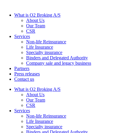
What is O2 Broking A/S
About Us
Our Team
CSR
Services
Non-life Reinsurance
Life Insurance
Specialty insurance
Binders and Delegated Authority
Company sale and legacy business
Partners
Press releases
Contact us
What is O2 Broking A/S
About Us
Our Team
CSR
Services
Non-life Reinsurance
Life Insurance
Specialty insurance
Binders and Delegated Authority