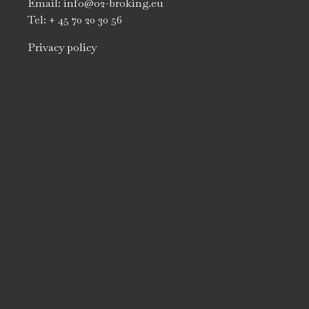
Email: info@o2-broking.eu
Tel: + 45 70 20 30 56
Privacy policy