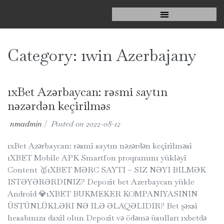
Category:
1win Azerbajany
1xBet Azərbaycan: rəsmi saytın
nəzərdən keçirilməs
nmadmin
|
Posted on
2022-08-12
1xBet Azərbaycan: rəsmi saytın nəzərdən keçirilməsi
1XBET Mobile APK Smartfon proqramını yükləyi
Content 🥇1XBET MƏRC SAYTI – SIZ NƏYI BILMƏK
ISTƏYƏRƏRDINIZ? Depozit bet Azerbaycan yükle
Android 💎1XBET BUKMEKER KOMPANIYASININ
ÜSTÜNLÜKLƏRI NƏ ILƏ ƏLAQƏLIDIR? Bet şəxsi
hesabınıza daxil olun Depozit və ödəmə üsulları 1xbetdə