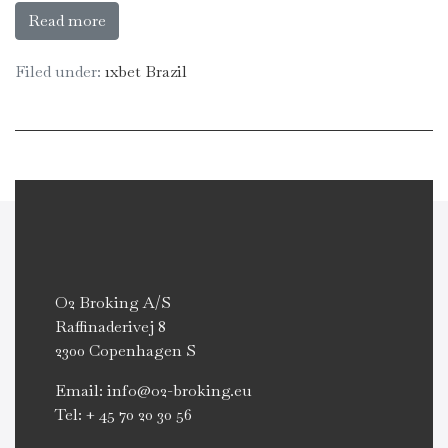
Read more
Filed under:
1xbet Brazil
O2 Broking A/S
Raffinaderivej 8
2300 Copenhagen S
Email: info@o2-broking.eu
Tel: + 45 70 20 30 56