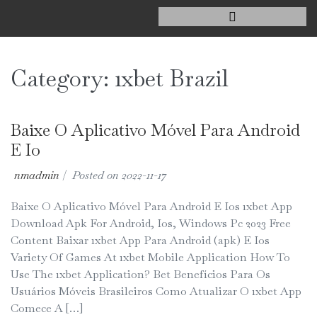
Category:
1xbet Brazil
Baixe O Aplicativo Móvel Para Android
E Io
nmadmin
|
Posted on
2022-11-17
Baixe O Aplicativo Móvel Para Android E Ios 1xbet App
Download Apk For Android, Ios, Windows Pc 2023 Free
Content Baixar 1xbet App Para Android (apk) E Ios
Variety Of Games At 1xbet Mobile Application How To
Use The 1xbet Application? Bet Benefícios Para Os
Usuários Móveis Brasileiros Como Atualizar O 1xbet App
Comece A […]