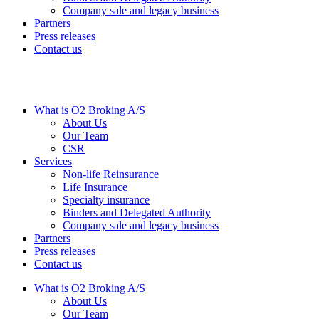
Company sale and legacy business
Partners
Press releases
Contact us
What is O2 Broking A/S
About Us
Our Team
CSR
Services
Non-life Reinsurance
Life Insurance
Specialty insurance
Binders and Delegated Authority
Company sale and legacy business
Partners
Press releases
Contact us
What is O2 Broking A/S
About Us
Our Team