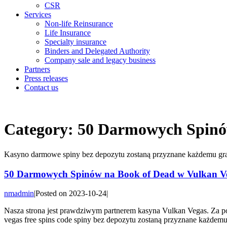
CSR
Services
Non-life Reinsurance
Life Insurance
Specialty insurance
Binders and Delegated Authority
Company sale and legacy business
Partners
Press releases
Contact us
Category:
50 Darmowych Spinów
Kasyno darmowe spiny bez depozytu zostaną przyznane każdemu graczo
50 Darmowych Spinów na Book of Dead w Vulkan V
nmadmin
|
Posted on
2023-10-24
|
Nasza strona jest prawdziwym partnerem kasyna Vulkan Vegas. Za 
vegas free spins code spiny bez depozytu zostaną przyznane każdemu g