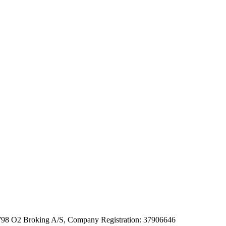
. 31798 O2 Broking A/S, Company Registration: 37906646
Link to the