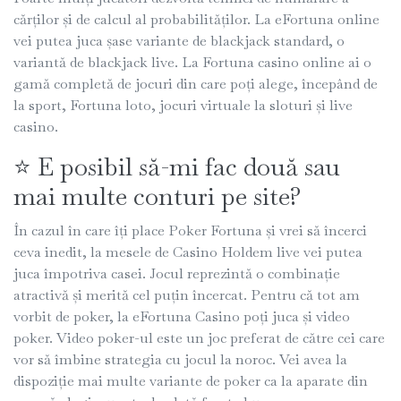
cărților și de calcul al probabilităților. La eFortuna online
vei putea juca șase variante de blackjack standard, o
variantă de blackjack live. La Fortuna casino online ai o
gamă completă de jocuri din care poți alege, începând de
la sport, Fortuna loto, jocuri virtuale la sloturi și live
casino.
⭐ E posibil să-mi fac două sau
mai multe conturi pe site?
În cazul în care îți place Poker Fortuna și vrei să încerci
ceva inedit, la mesele de Casino Holdem live vei putea
juca împotriva casei. Jocul reprezintă o combinație
atractivă și merită cel puțin încercat. Pentru că tot am
vorbit de poker, la eFortuna Casino poți juca și video
poker. Video poker-ul este un joc preferat de către cei care
vor să îmbine strategia cu jocul la noroc. Vei avea la
dispoziție mai multe variante de poker ca la aparate din