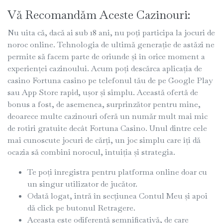
Vă Recomandăm Aceste Cazinouri:
Nu uita că, dacă ai sub 18 ani, nu poți participa la jocuri de
noroc online. Tehnologia de ultimă generație de astăzi ne
permite să facem parte de oriunde și în orice moment a
experienței cazinoului. Acum poți descărca aplicația de
casino Fortuna casino pe telefonul tău de pe Google Play
sau App Store rapid, ușor și simplu. Această ofertă de
bonus a fost, de asemenea, surprinzător pentru mine,
deoarece multe cazinouri oferă un număr mult mai mic
de rotiri gratuite decât Fortuna Casino. Unul dintre cele
mai cunoscute jocuri de cărți, un joc simplu care îți dă
ocazia să combini norocul, intuiția și strategia.
Te poți înregistra pentru platforma online doar cu
un singur utilizator de jucător.
Odată logat, intră în secțiunea Contul Meu și apoi
dă click pe butonul Retragere.
Aceasta este odiferență semnificativă, de care