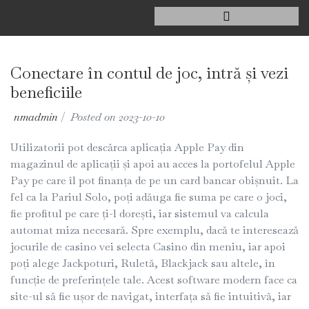
Conectare în contul de joc, intră și vezi
beneficiile
nmadmin
|
Posted on
2023-10-10
Utilizatorii pot descărca aplicația Apple Pay din
magazinul de aplicații și apoi au acces la portofelul Apple
Pay pe care îl pot finanța de pe un card bancar obișnuit. La
fel ca la Pariul Solo, poți adăuga fie suma pe care o joci,
fie profitul pe care ți-l dorești, iar sistemul va calcula
automat miza necesară. Spre exemplu, dacă te interesează
jocurile de casino vei selecta Casino din meniu, iar apoi
poți alege Jackpoturi, Ruletă, Blackjack sau altele, în
funcție de preferințele tale. Acest software modern face ca
site-ul să fie ușor de navigat, interfața să fie intuitivă, iar