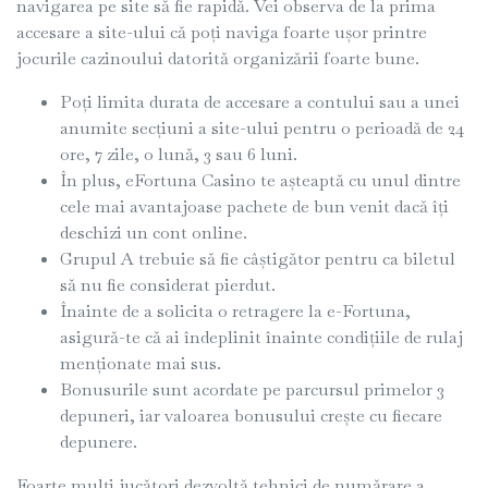
navigarea pe site să fie rapidă. Vei observa de la prima
accesare a site-ului că poți naviga foarte ușor printre
jocurile cazinoului datorită organizării foarte bune.
Poți limita durata de accesare a contului sau a unei
anumite secțiuni a site-ului pentru o perioadă de 24
ore, 7 zile, o lună, 3 sau 6 luni.
În plus, eFortuna Casino te așteaptă cu unul dintre
cele mai avantajoase pachete de bun venit dacă îți
deschizi un cont online.
Grupul A trebuie să fie câștigător pentru ca biletul
să nu fie considerat pierdut.
Înainte de a solicita o retragere la e-Fortuna,
asigură-te că ai îndeplinit înainte condițiile de rulaj
menționate mai sus.
Bonusurile sunt acordate pe parcursul primelor 3
depuneri, iar valoarea bonusului crește cu fiecare
depunere.
Foarte mulți jucători dezvoltă tehnici de numărare a