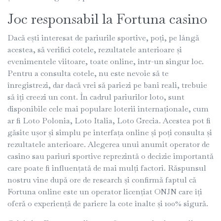
Joc responsabil la Fortuna casino
Dacă ești interesat de pariurile sportive, poți, pe lângă
acestea, să verifici cotele, rezultatele anterioare și
evenimentele viitoare, toate online, într-un singur loc.
Pentru a consulta cotele, nu este nevoie să te
înregistrezi, dar dacă vrei să pariezi pe bani reali, trebuie
să îți creezi un cont. În cadrul pariurilor loto, sunt
disponibile cele mai populare loterii internaționale, cum
ar fi Loto Polonia, Loto Italia, Loto Grecia. Acestea pot fi
găsite ușor și simplu pe interfața online și poți consulta și
rezultatele anterioare. Alegerea unui anumit operator de
casino sau pariuri sportive reprezintă o decizie importantă
care poate fi influențată de mai mulți factori. Răspunsul
nostru vine după ore de research și confirmă faptul că
Fortuna online este un operator licențiat ONJN care îți
oferă o experiență de pariere la cote înalte și 100% sigură.