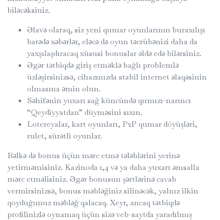
biləcəksiniz.
Əlavə olaraq, siz yeni qumar oyunlarının buraxılışı
barədə xəbərlər, eləcə də oyun təcrübənizi daha da
yaxşılaşdıracaq xüsusi bonuslar əldə edə bilərsiniz.
Əgər tətbiqdə giriş etməklə bağlı problemlə
üzləşirsinizsə, cihazınızda stabil internet əlaqəsinin
olmasına əmin olun.
Səhifənin yuxarı sağ küncündə qırmızı-narıncı
“Qeydiyyatdan” düyməsini sıxın.
Lotereyalar, kart oyunları, P2P qumar döyüşləri,
rulet, sürətli oyunlar.
Bəlkə də bonus üçün mərc etmə tələblərini yerinə
yetirməmisiniz. Kazinoda 1,4 və ya daha yuxarı əmsalla
mərc etməlisiniz. Əgər bonusun şərtlərinə cavab
vermirsinizsə, bonus məbləğiniz silinəcək, yalnız ilkin
qoyduğunuz məbləğ qalacaq. Xeyr, ancaq tətbiqdə
profilinizlə oynamaq üçün sizə veb-saytda yaradılmış