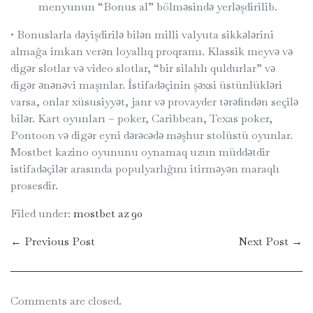
menyunun “Bonus al” bölməsində yerləşdirilib.
• Bonuslarla dəyişdirilə bilən milli valyuta sikkələrini
almağa imkan verən loyallıq proqramı. Klassik meyvə və
digər slotlar və video slotlar, “bir silahlı quldurlar” və
digər ənənəvi maşınlar. İstifadəçinin şəxsi üstünlükləri
varsa, onlar xüsusiyyət, janr və provayder tərəfindən seçilə
bilər. Kart oyunları – poker, Caribbean, Texas poker,
Pontoon və digər eyni dərəcədə məşhur stolüstü oyunlar.
Mostbet kazino oyununu oynamaq uzun müddətdir
istifadəçilər arasında populyarlığını itirməyən maraqlı
prosesdir.
Filed under:
mostbet az 90
← Previous Post
Next Post →
Comments are closed.