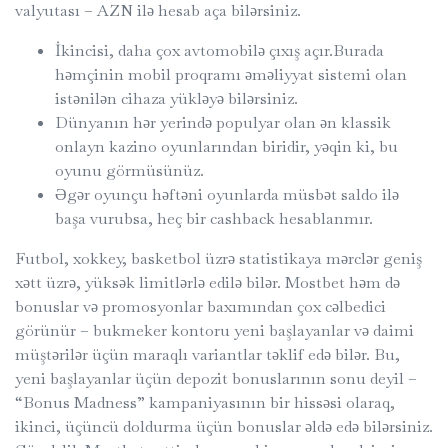
valyutası – AZN ilə hesab aça bilərsiniz.
İkincisi, daha çox avtomobilə çıxış açır.Burada
həmçinin mobil proqramı əməliyyat sistemi olan
istənilən cihaza yükləyə bilərsiniz.
Dünyanın hər yerində populyar olan ən klassik
onlayn kazino oyunlarından biridir, yəqin ki, bu
oyunu görmüsünüz.
Əgər oyunçu həftəni oyunlarda müsbət saldo ilə
başa vurubsa, heç bir cashback hesablanmır.
Futbol, ​​xokkey, basketbol üzrə statistikaya mərclər geniş
xətt üzrə, yüksək limitlərlə edilə bilər. Mostbet həm də
bonuslar və promosyonlar baxımından çox cəlbedici
görünür – bukmeker kontoru yeni başlayanlar və daimi
müştərilər üçün maraqlı variantlar təklif edə bilər. Bu,
yeni başlayanlar üçün depozit bonuslarının sonu deyil –
“Bonus Madness” kampaniyasının bir hissəsi olaraq,
ikinci, üçüncü doldurma üçün bonuslar əldə edə bilərsiniz.