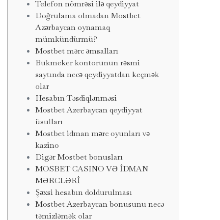
Telefon nömrəsi ilə qeydiyyat
Doğrulama olmadan Mostbet
Azərbaycan oynamaq
mümkündürmü?
Mostbet mərc əmsalları
Bukmeker kontorunun rəsmi
saytında necə qeydiyyatdan keçmək
olar
Hesabın Təsdiqlənməsi
Mostbet Azerbaycan qeydiyyat
üsulları
Mostbet idman mərc oyunları və
kazino
Digər Mostbet bonusları
MOSBET CASINO VƏ İDMAN
MƏRCLƏRİ
Şəxsi hesabın doldurulması
Mostbet Azerbaycan bonusunu necə
təmizləmək olar