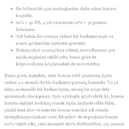
Bu bölmə bir çox analoqlardan daha rahat həyata
keçirilir.
20% + 40 FS, 4-cü və sonrakı 10% + 30 pulsuz
fırlanma.
Adi bahis ilə oyunçu yalnız bir hadisəni seçir və
sonra gözlənilən nəticəni göstərir.
Bukmeyker oyunçulara ödəniş metodlarının çox
sayda seçimini təklif edir, buna görə də
kriptovalyuta köçürmələri də mövcuddur.
Buna görə, məsələn, min bonus rubl çıxarmaq üçün
onları 5.0 əmsalı ilə bir hadisəyə qoymaq lazımdır. Və ya
daha az əmsallı bir hadisə üçün, ancaq bir neçə dəfə
qazanmalı olacaqsınız. Ayrı-ayrılıqda qeyd edirik ki, bonus
hesabı riskləri hedcinq etmək üçün istifadə edilə bilər,
çünki bəzi slot və mərclər bonus mərcini adi olanla
birləşdirməyə imkan verir. Mostbet-də depozitsiz bonus
100% təşkil edir, yəni əmanəti 260% doldurublar, 525 manat