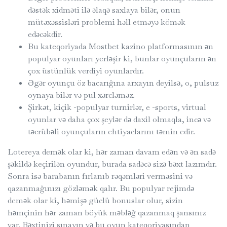
dəstək xidməti ilə əlaqə saxlaya bilər, onun
mütəxəssisləri problemi həll etməyə kömək
edəcəkdir.
Bu kateqoriyada Mostbet kazino platformasının ən
populyar oyunları yerləşir ki, bunlar oyunçuların ən
çox üstünlük verdiyi oyunlardır.
Əgər oyunçu öz bacarığına arxayın deyilsə, o, pulsuz
oynaya bilər və pul xərcləməz.
Şirkət, kiçik -populyar turnirlər, e -sports, virtual
oyunlar və daha çox şeylər də daxil olmaqla, incə və
təcrübəli oyunçuların ehtiyaclarını təmin edir.
Lotereya demək olar ki, hər zaman davam edən və ən sadə
şəkildə keçirilən oyundur, burada sadəcə sizə bəxt lazımdır.
Sonra isə barabanın fırlanıb rəqəmləri verməsini və
qazanmağınızı gözləmək qalır. Bu populyar rejimdə
demək olar ki, həmişə güclü bonuslar olur, sizin
həmçinin hər zaman böyük məbləğ qazanmaq şansınız
var. Bəxtinizi sınayın və bu oyun kateqoriyasından