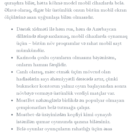
quraşdıra bilər, hətta köhnə model mobil cihazlarda belə.
Əlavə olaraq, digər bir üstünlük onun bütün mobil ekran
ölçülərinə asan uyğunlaşa bilən olmasıdır.
Dəstək xidməti ilə həm rus, həm də Azərbaycan
dillərində əlaqə saxlamaq, mobil cihazlarda oynamaq
üçün – bütün növ proqramlar və rahat mobil sayt
mümkündür.
Kazinoda çoxlu oyunların olmasını bəyənirəm,
onların hamısı fərqlidir.
Canlı olaraq, mərc etmək üçün mövcud olan
hadisələrin sayı əhəmiyyətli dərəcədə artır, çünki
bukmeker kontorun yalnız oyun başlayandan sonra
növbəyə verməyə üstünlük verdiyi matçlar var.
MostBet nəhənglərlə birlikdə ən populyar olmayan
çempionatları belə tutmağa çalışır.
Mostbet-də ürəyinizdən keçdiyi kimi oynayıb
istənilən qumar oyununda qazana bilərsiniz.
Belə oyunlar oyunçuların rahatlığı üçün əsas