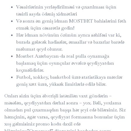
Vəsaitlərinin yerləşdirilməsi və çıxarılması üçün
təsirli sayda ödəniş xidmətləri
Və sonra ən geniş idman MOSTBET bahislərini fəth
etmək üçün cəsarətlə gedin!
Hər idman növünün özünün ayrıca səhifəsi var ki,
burada gələcək hadisələr, əmsallar və bazarlar barədə
məlumat qeyd olunur.
Mostbet Azərbaycan-da real pulla oynamağa
başlamaq üçün oyunçular əvvəlcə qeydiyyatdan
keçməlidirlər.
Futbol, ​​xokkey, basketbol üzrə statistikaya mərclər
geniş xətt üzrə, yüksək limitlərlə edilə bilər.
Onları sizin üçün əlverişli istənilən vaxt göndərin –
məsələn, qeydiyyatdan dərhal sonra – yox. Bəli, yoxlama
olmadan pul çıxarmaqdan başqa hər şeyi edə bilərsiniz. Siz
həmçinin, əgər varsa, qeydiyyat formasına bonuslar üçün
xoş gəlmisiniz promo kodu daxil edə
bilərsiniz.v”Oynamaq!” düyməsini basdıqdan sonra.