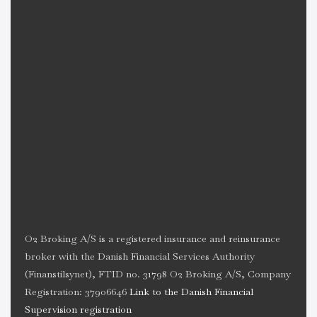
O2 Broking A/S is a registered insurance and reinsurance
broker with the Danish Financial Services Authority
(Finanstilsynet), FTID no. 31798 O2 Broking A/S, Company
Registration: 37906646
Link to the Danish Financial
Supervision registration