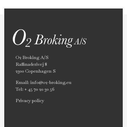
O2 Broking A/S
Raffinaderivej 8
2300 Copenhagen S
Email: info@o2-broking.eu
Tel: + 45 70 20 30 56
Privacy policy