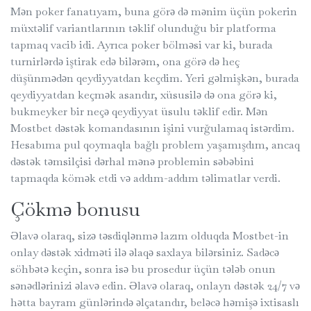
Mən poker fanatıyam, buna görə də mənim üçün pokerin
müxtəlif variantlarının təklif olunduğu bir platforma
tapmaq vacib idi. Ayrıca poker bölməsi var ki, burada
turnirlərdə iştirak edə bilərəm, ona görə də heç
düşünmədən qeydiyyatdan keçdim. Yeri gəlmişkən, burada
qeydiyyatdan keçmək asandır, xüsusilə də ona görə ki,
bukmeyker bir neçə qeydiyyat üsulu təklif edir. Mən
Mostbet dəstək komandasının işini vurğulamaq istərdim.
Hesabıma pul qoymaqla bağlı problem yaşamışdım, ancaq
dəstək təmsilçisi dərhal mənə problemin səbəbini
tapmaqda kömək etdi və addım-addım təlimatlar verdi.
Çökmə bonusu
Əlavə olaraq, sizə təsdiqlənmə lazım olduqda Mostbet-in
onlay dəstək xidməti ilə əlaqə saxlaya bilərsiniz. Sadəcə
söhbətə keçin, sonra isə bu prosedur üçün tələb onun
sənədlərinizi əlavə edin. Əlavə olaraq, onlayn dəstək 24/7 və
hətta bayram günlərində əlçatandır, beləcə həmişə ixtisaslı