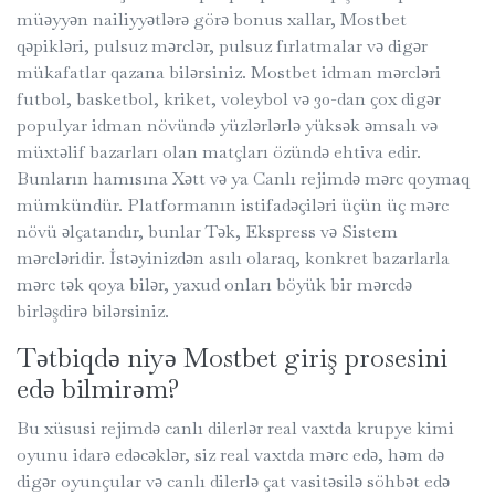
müəyyən nailiyyətlərə görə bonus xallar, Mostbet
qəpikləri, pulsuz mərclər, pulsuz fırlatmalar və digər
mükafatlar qazana bilərsiniz. Mostbet idman mərcləri
futbol, basketbol, kriket, voleybol və 30-dan çox digər
populyar idman növündə yüzlərlərlə yüksək əmsalı və
müxtəlif bazarları olan matçları özündə ehtiva edir.
Bunların hamısına Xətt və ya Canlı rejimdə mərc qoymaq
mümkündür. Platformanın istifadəçiləri üçün üç mərc
növü əlçatandır, bunlar Tək, Ekspress və Sistem
mərcləridir. İstəyinizdən asılı olaraq, konkret bazarlarla
mərc tək qoya bilər, yaxud onları böyük bir mərcdə
birləşdirə bilərsiniz.
Tətbiqdə niyə Mostbet giriş prosesini
edə bilmirəm?
Bu xüsusi rejimdə canlı dilerlər real vaxtda krupye kimi
oyunu idarə edəcəklər, siz real vaxtda mərc edə, həm də
digər oyunçular və canlı dilerlə çat vasitəsilə söhbət edə