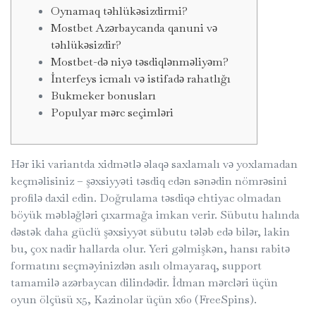
Oynamaq təhlükəsizdirmi?
Mostbet Azərbaycanda qanuni və
təhlükəsizdir?
Mostbet-də niyə təsdiqlənməliyəm?
İnterfeys icmalı və istifadə rahatlığı
Bukmeker bonusları
Populyar mərc seçimləri
Hər iki variantda xidmətlə əlaqə saxlamalı və yoxlamadan
keçməlisiniz – şəxsiyyəti təsdiq edən sənədin nömrəsini
profilə daxil edin. Doğrulama təsdiqə ehtiyac olmadan
böyük məbləğləri çıxarmağa imkan verir. Sübutu halında
dəstək daha güclü şəxsiyyət sübutu tələb edə bilər, lakin
bu, çox nadir hallarda olur. Yeri gəlmişkən, hansı rabitə
formatını seçməyinizdən asılı olmayaraq, support
tamamilə azərbaycan dilindədir. İdman mərcləri üçün
oyun ölçüsü x5, Kazinolar üçün x60 (FreeSpins).