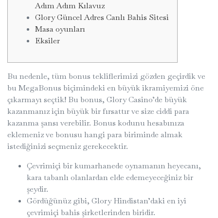
Adım Adım Kılavuz
Glory Güncel Adres Canlı Bahis Sitesi
Masa oyunları
Eksiler
Bu nedenle, tüm bonus tekliflerimizi gözden geçirdik ve
bu MegaBonus biçimindeki en büyük ikramiyemizi öne
çıkarmayı seçtik! Bu bonus, Glory Casino’de büyük
kazanmanız için büyük bir fırsattır ve size ciddi para
kazanma şansı verebilir. Bonus kodunu hesabınıza
eklemeniz ve bonusu hangi para biriminde almak
istediğinizi seçmeniz gerekecektir.
Çevrimiçi bir kumarhanede oynamanın heyecanı,
kara tabanlı olanlardan elde edemeyeceğiniz bir
şeydir.
Gördüğünüz gibi, Glory Hindistan’daki en iyi
çevrimiçi bahis şirketlerinden biridir.