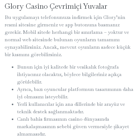
Glory Casino Çevrimiçi Yuvalar
Bu uygulamayı telefonunuza indirmek için Glory’nin
resmi sitesine girmeniz ve app butonuna basmanız
gerekir. Mobil sitede herhangi bir sınırlama – yoktur ve
normal web sitesinde bulunan oyunların tamamını
oynayabilirsiniz. Ancak, mevcut oyunların sadece küçük
bir kısmını görebilirsiniz.
Bunun için iyi kalitede bir vesikalık fotoğrafa
ihtiyacınız olacaktır, böylece bilgileriniz açıkça
görülebilir.
Ayrıca, bazı oyuncular platformun tasarımının daha
iyi olmasını isteyebilir.
Yerli kullanıcılar için ana dillerinde bir arayüz ve
teknik destek sağlanmaktadır.
Canlı bahis firmasının casino dünyasında
markalaşmasının sebebi güven vermesiyle şikayet
almamasıdır.