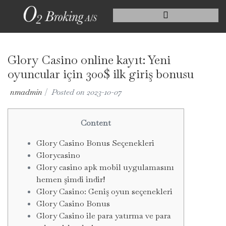
Glory Casino online kayıt: Yeni
oyuncular için 300$ ilk giriş bonusu
nmadmin
|
Posted on
2023-10-07
Content
Glory Casino Bonus Seçenekleri
Glorycasino
Glory casino apk mobil uygulamasını
hemen şimdi indir!
Glory Casino: Geniş oyun seçenekleri
Glory Casino Bonus
Glory Casino ile para yatırma ve para