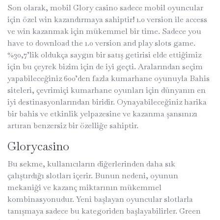
Son olarak, mobil Glory casino sadece mobil oyuncular
için özel win kazandırmaya sahiptir! 1.0 version ile access
ve win kazanmak için mükemmel bir time. Sadece you
have to download the 1.0 version and play slots game.
%30,7’lik oldukça saygın bir satış getirisi elde ettiğimiz
için bu çeyrek bizim için de iyi geçti. Aralarından seçim
yapabileceğiniz 600’den fazla kumarhane oyunuyla Bahis
siteleri, çevrimiçi kumarhane oyunları için dünyanın en
iyi destinasyonlarından biridir. Oynayabileceğiniz harika
bir bahis ve etkinlik yelpazesine ve kazanma şansınızı
artıran benzersiz bir özelliğe sahiptir.
Glorycasino
Bu sekme, kullanıcıların diğerlerinden daha sık
çalıştırdığı slotları içerir. Bunun nedeni, oyunun
mekaniği ve kazanç miktarının mükemmel
kombinasyonudur. Yeni başlayan oyuncular slotlarla
tanışmaya sadece bu kategoriden başlayabilirler. Green