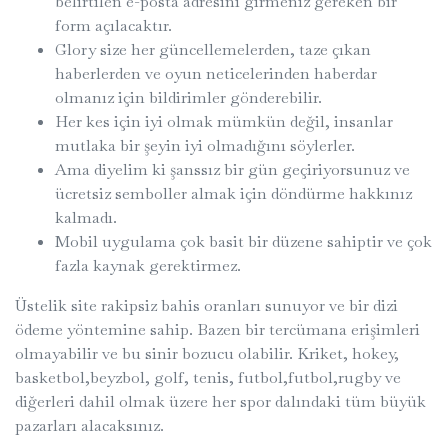
belirtilen e-posta adresini girmeniz gereken bir
form açılacaktır.
Glory size her güncellemelerden, taze çıkan
haberlerden ve oyun neticelerinden haberdar
olmanız için bildirimler gönderebilir.
Her kes için iyi olmak mümkün değil, insanlar
mutlaka bir şeyin iyi olmadığını söylerler.
Ama diyelim ki şanssız bir gün geçiriyorsunuz ve
ücretsiz semboller almak için döndürme hakkınız
kalmadı.
Mobil uygulama çok basit bir düzene sahiptir ve çok
fazla kaynak gerektirmez.
Üstelik site rakipsiz bahis oranları sunuyor ve bir dizi
ödeme yöntemine sahip. Bazen bir tercümana erişimleri
olmayabilir ve bu sinir bozucu olabilir. Kriket, hokey,
basketbol,beyzbol, golf, tenis, futbol,futbol,rugby ve
diğerleri dahil olmak üzere her spor dalındaki tüm büyük
pazarları alacaksınız.