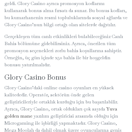
geldi. Glory Casino ayrıca promosyon kodlarını
kullanarak bonus alma fırsatı da sunar. Bu bonus kodları,
bu kumarhanenin resmi topluluklarında sosyal ağlarda ve
Glory Casino’nun bilgi ortağı olan sitelerde dağıtılır.
Gerçekleşen tüm canlı etkinlikleri bulabileceğiniz Canlı
Bahis bölümüne gidebilirsiniz. Ayrıca, önerilen tüm
promosyon seçenekleri zorlu bahis koşullarına sahiptir.
Örneğin, üç gün içinde x50 bahis ile bir hoşgeldin
bonusu yatırılmalıdır.
Glory Casino Bonus
Glory Casino’daki online casino oyunları en yüksek
kalitededir. Operatör, sektörün önde gelen
geliştiricileriyle ortaklık kurduğu için bu başarılabilir.
Ayrıca, Glory Casino, ortak oldukları çok sayıda
Yuva
golden mane
yazılım geliştiricisi arasında olduğu için
Microgaming ile işbirliği yapmaktadır. Glory Casino,
Mega Moolah da dahil olmak üzere oyuncularına geniş