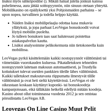
lisäksi myös sähköpostitse (). Mikäli haluat jutella jonkun kanssa
puhelimessa, aura jättää soittopyynnön, niin sinuun otetaan yhteyttä.
Mobiilikasino on epäilyksettä yksi Pohjoismaiden parhaista – se
upon nopea, turvallinen ja todella helppo käyttää.
Näiden lisäksi mobiilipelaajia odottaa kasa mukavia
yllätyksiä, ja jopa parhaat LeoVegas bonuskoodit voivat
löytyä mobiilin puolelta.
Jo tulleen bonuksen taas saat halutessasi poistettua
asiakaspalvelun kautta.
Lisäksi analysoimme pelikokemusta niin tietokoneella kuin
mobiilissa.
LeoVegas pyrkii käsittelemään kaikki nostopyynnöt välittömästi tai
viimeistään vuorokauden kuluessa. Pikatalletuksen tehneiden
nostopyynnöt laitetaan maksuun automaattisesti, ja Trustlylla
kotiutukset tulevat useiden pankkien tileille lähes välittömästi.
Kaikki talletukset maksutavasta riippumatta ilmestyvät tilille
välittömästi ja ovat heti sieltä käytettävissä. LeoVegas ei ole
oikeastaan koskaan käyttänyt kuponki- tai bonuskoodeja
kampanjoissaan, eikä tälläkään hetkellä edellytä mitään koodeja.
Kasino about ollut toiminnassa vuodesta 2012 ja sen omistaa
pörssilistattu LeoVegas AB.
Leovegas On Line Casino Muut Pelit