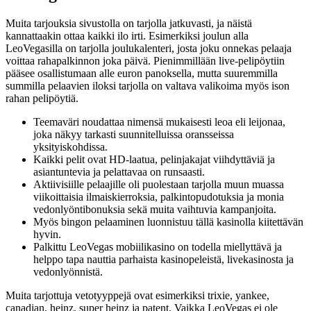
Muita tarjouksia sivustolla on tarjolla jatkuvasti, ja näistä
kannattaakin ottaa kaikki ilo irti. Esimerkiksi joulun alla
LeoVegasilla on tarjolla joulukalenteri, josta joku onnekas pelaaja
voittaa rahapalkinnon joka päivä. Pienimmillään live-pelipöytiin
pääsee osallistumaan alle euron panoksella, mutta suuremmilla
summilla pelaavien iloksi tarjolla on valtava valikoima myös ison
rahan pelipöytiä.
Teemaväri noudattaa nimensä mukaisesti leoa eli leijonaa,
joka näkyy tarkasti suunnitelluissa oransseissa
yksityiskohdissa.
Kaikki pelit ovat HD-laatua, pelinjakajat viihdyttäviä ja
asiantuntevia ja pelattavaa on runsaasti.
Aktiivisiille pelaajille oli puolestaan tarjolla muun muassa
viikoittaisia ilmaiskierroksia, palkintopudotuksia ja monia
vedonlyöntibonuksia sekä muita vaihtuvia kampanjoita.
Myös bingon pelaaminen luonnistuu tällä kasinolla kiitettävän
hyvin.
Palkittu LeoVegas mobiilikasino on todella miellyttävä ja
helppo tapa nauttia parhaista kasinopeleistä, livekasinosta ja
vedonlyönnistä.
Muita tarjottuja vetotyyppejä ovat esimerkiksi trixie, yankee,
canadian, heinz, super heinz ja patent. Vaikka LeoVegas ei ole