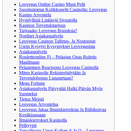
Leovegas Online Casino Muut Pelit
Suosituimmat Kolikkopelit Casinolla: Leovegas
Kasino Arvostelu
Hyödyllisiä Linkkejä Sivustolla
Kasinon Tervetulotarjous
Tarjoaako Leovegas Bonuksia?
Nordnet Asiakaspalvelu
Leovegas Casinon Talletus- Ja Nostorajat
Usein Kysytyt Kysymykset Leovegasista
Asiakaspalvelu
Rouletteonline Fi – Pelaajan Opas Ruletin
Maailmaan
Pelaaminen Reactoonz Leovegas Casinolla
Miten Kasinolle Rekisteröidytään Ja
Tervetulobonus Lunastetaan?
Mega Fortune
Asiakaspalvelu Päivystää Halki Päivän Myös
Suomeksi
Tietoa Meistä
Leovegas Arvostelua
Leovegas Jakaa Ilmaiskierroksia Ja Riihikuivaa
Kesäkisassaan
Ilmaiskierrokset Kasinolla
Pelityypit
Turvallisuus Upon Kaiken A Ja O – Leovegas