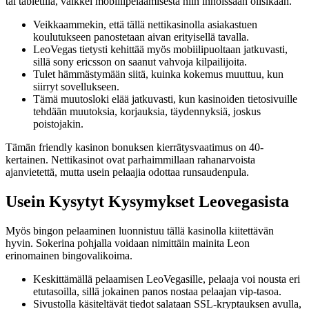
tai tabletilla, vaikkei mobiilipelaamisesta niin innoissaan olisikaan.
Veikkaammekin, että tällä nettikasinolla asiakastuen
koulutukseen panostetaan aivan erityisellä tavalla.
LeoVegas tietysti kehittää myös mobiilipuoltaan jatkuvasti,
sillä sony ericsson on saanut vahvoja kilpailijoita.
Tulet hämmästymään siitä, kuinka kokemus muuttuu, kun
siirryt sovellukseen.
Tämä muutosloki elää jatkuvasti, kun kasinoiden tietosivuille
tehdään muutoksia, korjauksia, täydennyksiä, joskus
poistojakin.
Tämän friendly kasinon bonuksen kierrätysvaatimus on 40-
kertainen. Nettikasinot ovat parhaimmillaan rahanarvoista
ajanvietettä, mutta usein pelaajia odottaa runsaudenpula.
Usein Kysytyt Kysymykset Leovegasista
Myös bingon pelaaminen luonnistuu tällä kasinolla kiitettävän
hyvin. Sokerina pohjalla voidaan nimittäin mainita Leon
erinomainen bingovalikoima.
Keskittämällä pelaamisen LeoVegasille, pelaaja voi nousta eri
etutasoilla, sillä jokainen panos nostaa pelaajan vip-tasoa.
Sivustolla käsiteltävät tiedot salataan SSL-kryptauksen avulla,