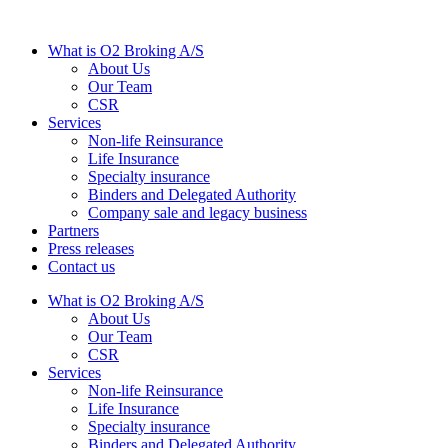
What is O2 Broking A/S
About Us
Our Team
CSR
Services
Non-life Reinsurance
Life Insurance
Specialty insurance
Binders and Delegated Authority
Company sale and legacy business
Partners
Press releases
Contact us
What is O2 Broking A/S
About Us
Our Team
CSR
Services
Non-life Reinsurance
Life Insurance
Specialty insurance
Binders and Delegated Authority