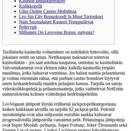
Kasinon Ilmaiskierrokset
Kolikkopelit
Ultra Online Casino Mobiilissa
Leo Sin City Bonuskoodi Ja Muut Tarjoukset
Näin Suomalaiset Kasinot Temppuilevat
Pelityypit
Millainen On Leovegas Bonus -tarjonta?
Tuollaiselta kasinolta voittaminen on todellakin lottovoitto, sillä
jokainen sentti on sinun. Nettikaupan maksutavat toimivat
kasinollakin – jos saat asioitua kaupassa, onnistuu se kasinollakin.
Valvontakamerat ovat yleinen näky kaikilla kasinoilla ympäri
maailmaa, jotka haluavat varmistaa. Jos haluat nauttia pelaamisesta
ja voittaa enemmän rahaa, että parhaat casino bonukset löytyvät
usein keskustelemalla muiden pelaajien kanssa. Tarjolla on satoja
videokolikkopelejä ja peliautomaatteja, jotka vaihtelevat NetEntin
uutuussloteista kolmen voittolinjan hedelmäpeleihin.
LeoVegasin jättipotit löytää erillisestä jackpot-pelikategoriasta,
kaiken kaikkiaan sivuilla on tarjolla 62 jackpot-peliä. Peleistä
suosituimpia ovat aina miljooniin euroihin saakka kohoavat
progressiivisilla jättipoteilla varustetut pelit. Pelatuimpia jättipotteja
ovat Super Moolah -pelisarja, Super Fortune, Joker Thousands sekä
Empire Lot of money. Lisäksi LeoVegas erottuu kilpailijoistaan