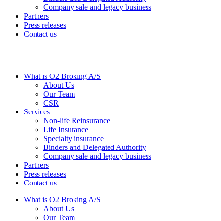
Company sale and legacy business
Partners
Press releases
Contact us
What is O2 Broking A/S
About Us
Our Team
CSR
Services
Non-life Reinsurance
Life Insurance
Specialty insurance
Binders and Delegated Authority
Company sale and legacy business
Partners
Press releases
Contact us
What is O2 Broking A/S
About Us
Our Team