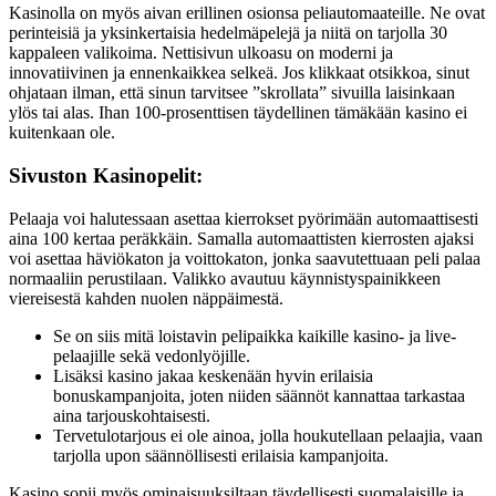
Kasinolla on myös aivan erillinen osionsa peliautomaateille. Ne ovat
perinteisiä ja yksinkertaisia hedelmäpelejä ja niitä on tarjolla 30
kappaleen valikoima. Nettisivun ulkoasu on moderni ja
innovatiivinen ja ennenkaikkea selkeä. Jos klikkaat otsikkoa, sinut
ohjataan ilman, että sinun tarvitsee ”skrollata” sivuilla laisinkaan
ylös tai alas. Ihan 100-prosenttisen täydellinen tämäkään kasino ei
kuitenkaan ole.
Sivuston Kasinopelit:
Pelaaja voi halutessaan asettaa kierrokset pyörimään automaattisesti
aina 100 kertaa peräkkäin. Samalla automaattisten kierrosten ajaksi
voi asettaa häviökaton ja voittokaton, jonka saavutettuaan peli palaa
normaaliin perustilaan. Valikko avautuu käynnistyspainikkeen
viereisestä kahden nuolen näppäimestä.
Se on siis mitä loistavin pelipaikka kaikille kasino- ja live-
pelaajille sekä vedonlyöjille.
Lisäksi kasino jakaa keskenään hyvin erilaisia
bonuskampanjoita, joten niiden säännöt kannattaa tarkastaa
aina tarjouskohtaisesti.
Tervetulotarjous ei ole ainoa, jolla houkutellaan pelaajia, vaan
tarjolla upon säännöllisesti erilaisia kampanjoita.
Kasino sopii myös ominaisuuksiltaan täydellisesti suomalaisille ja