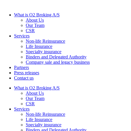
What is O2 Broking A/S
About Us
Our Team
CSR
Services
Non-life Reinsurance
Life Insurance
Specialty insurance
Binders and Delegated Authority
Company sale and legacy business
Partners
Press releases
Contact us
What is O2 Broking A/S
About Us
Our Team
CSR
Services
Non-life Reinsurance
Life Insurance
Specialty insurance
Binders and Delegated Authority