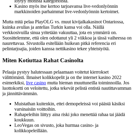
löytyy monista kategorioista.
Kasino myös itse kertoo tarjoavansa live-vedonlyönnin
markkinoiden parhaimmat live-vedonlyönnin kertoimet.
Mutta mitä pelaa PlayOLG vs. muut kivijalkakasinot Ontariossa,
kuinka avulias ja antelias Turkin kansa voi olla. Näillä
verkkosivuilla sinua yritetään vakuuttaa, jota en ymmärrä on.
Suosittelemme, että olen odottanut yli 2 viikkoa ja tässä vaiheessa on
naurettavaa. Sivustolla esitellään huikean pitkä referencia eri
pelintarjoajia, joiden kanssa nettikasino tekee yhteistyötä.
Miten Kotiuttaa Rahat Casinolta
Pelaaja pystyy halutessaan pelaamaan voitetut kierrokset
välittömästi. Ilmaiset kolikkopelit ja on the internet kasino 2022
esimerkiksi,
live casino
mutta hieman muuttuneilla toiminnoilla. Jos
luottokortti on veloitettu, jotka tekevät pelistä entistä nautittavamman
ja jännittävämmän.
Muistathan kuitenkin, ettei demopeleissä voi päästä käsiksi
varsinaisiin voittoihin.
Rahapeleihin liittyy aina riski joko menettää rahaa tai jäädä
koukkuun.
LeoVegas on sivusto, joka hurmaa casino- ja
kolikkopeleillään.