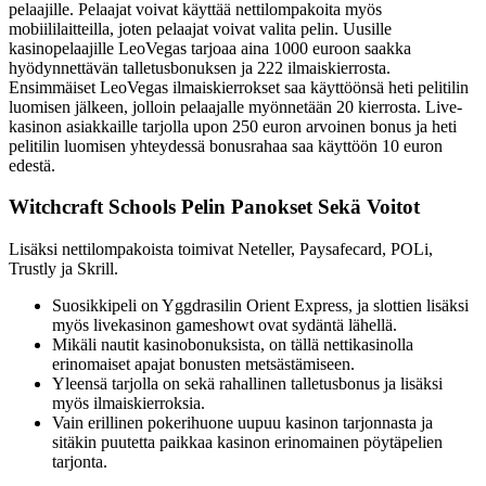
pelaajille. Pelaajat voivat käyttää nettilompakoita myös
mobiililaitteilla, joten pelaajat voivat valita pelin. Uusille
kasinopelaajille LeoVegas tarjoaa aina 1000 euroon saakka
hyödynnettävän talletusbonuksen ja 222 ilmaiskierrosta.
Ensimmäiset LeoVegas ilmaiskierrokset saa käyttöönsä heti pelitilin
luomisen jälkeen, jolloin pelaajalle myönnetään 20 kierrosta. Live-
kasinon asiakkaille tarjolla upon 250 euron arvoinen bonus ja heti
pelitilin luomisen yhteydessä bonusrahaa saa käyttöön 10 euron
edestä.
Witchcraft Schools Pelin Panokset Sekä Voitot
Lisäksi nettilompakoista toimivat Neteller, Paysafecard, POLi,
Trustly ja Skrill.
Suosikkipeli on Yggdrasilin Orient Express, ja slottien lisäksi
myös livekasinon gameshowt ovat sydäntä lähellä.
Mikäli nautit kasinobonuksista, on tällä nettikasinolla
erinomaiset apajat bonusten metsästämiseen.
Yleensä tarjolla on sekä rahallinen talletusbonus ja lisäksi
myös ilmaiskierroksia.
Vain erillinen pokerihuone uupuu kasinon tarjonnasta ja
sitäkin puutetta paikkaa kasinon erinomainen pöytäpelien
tarjonta.