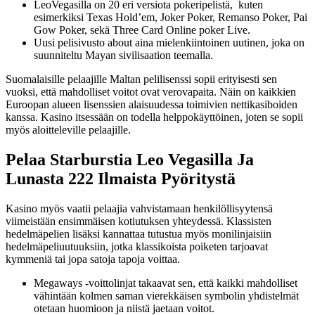
LeoVegasilla on 20 eri versiota pokeripelistä, kuten
esimerkiksi Texas Hold’em, Joker Poker, Remanso Poker, Pai
Gow Poker, sekä Three Card Online poker Live.
Uusi pelisivusto about aina mielenkiintoinen uutinen, joka on
suunniteltu Mayan sivilisaation teemalla.
Suomalaisille pelaajille Maltan pelilisenssi sopii erityisesti sen
vuoksi, että mahdolliset voitot ovat verovapaita. Näin on kaikkien
Euroopan alueen lisenssien alaisuudessa toimivien nettikasiboiden
kanssa. Kasino itsessään on todella helppokäyttöinen, joten se sopii
myös aloitteleville pelaajille.
Pelaa Starburstia Leo Vegasilla Ja
Lunasta 222 Ilmaista Pyöritystä
Kasino myös vaatii pelaajia vahvistamaan henkilöllisyytensä
viimeistään ensimmäisen kotiutuksen yhteydessä. Klassisten
hedelmäpelien lisäksi kannattaa tutustua myös monilinjaisiin
hedelmäpeliuutuuksiin, jotka klassikoista poiketen tarjoavat
kymmeniä tai jopa satoja tapoja voittaa.
Megaways -voittolinjat takaavat sen, että kaikki mahdolliset
vähintään kolmen saman vierekkäisen symbolin yhdistelmät
otetaan huomioon ja niistä jaetaan voitot.