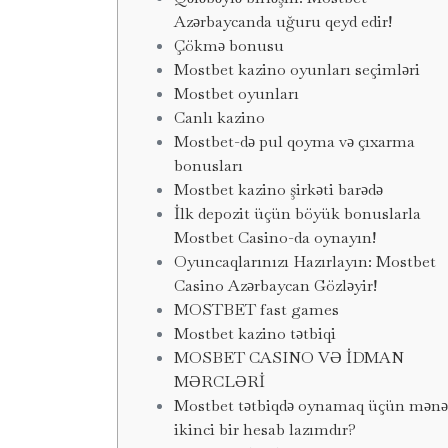
Azərbaycanda uğuru qeyd edir!
Çökmə bonusu
Mostbet kazino oyunları seçimləri
Mostbet oyunları
Canlı kazino
Mostbet-də pul qoyma və çıxarma
bonusları
Mostbet kazino şirkəti barədə
İlk depozit üçün böyük bonuslarla
Mostbet Casino-da oynayın!
Oyuncaqlarınızı Hazırlayın: Mostbet
Casino Azərbaycan Gözləyir!
MOSTBET fast games
Mostbet kazino tətbiqi
MOSBET CASINO VƏ İDMAN
MƏRCLƏRİ
Mostbet tətbiqdə oynamaq üçün mənə
ikinci bir hesab lazımdır?