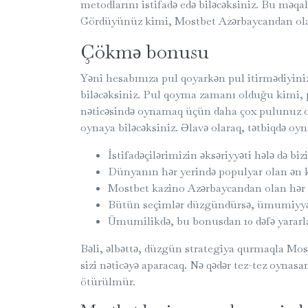
metodlarını istifadə edə biləcəksiniz. Bu məqa
Gördüyünüz kimi, Mostbet Azərbaycandan olan 
Çökmə bonusu
Yəni hesabınıza pul qoyarkən pul itirmədiyiniz
biləcəksiniz. Pul qoyma zamanı olduğu kimi, p
nəticəsində oynamaq üçün daha çox pulunuz ol
oynaya biləcəksiniz. Əlavə olaraq, tətbiqdə 
İstifadəçilərimizin əksəriyyəti hələ də bi
Dünyanın hər yerində populyar olan ən 
Mostbet kazino Azərbaycandan olan hər bi
Bütün seçimlər düzgündürsə, ümumiyyətl
Ümumilikdə, bu bonusdan 10 dəfə yararlan
Bəli, əlbəttə, düzgün strategiya qurmaqla Most
sizi nəticəyə aparacaq. Nə qədər tez-tez oynasa
ötürülmür.