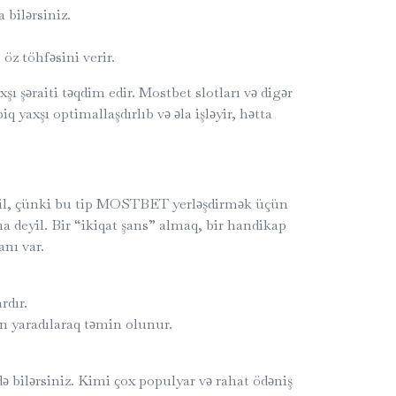
bilərsiniz.
öz töhfəsini verir.
 şəraiti təqdim edir. Mostbet slotları və digər
 yaxşı optimallaşdırlıb və əla işləyir, hətta
deyil, çünki bu tip MOSTBET yerləşdirmək üçün
 deyil. Bir “ikiqat şans” almaq, bir handikap
nı var.
rdır.
n yaradılaraq təmin olunur.
 bilərsiniz. Kimi çox populyar və rahat ödəniş