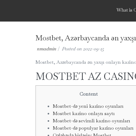
What is 
Mostbet, Azərbaycanda ən yaxşı
nmadmin
|
Posted on
2022-09-15
Mostbet, Azərbaycanda ən yaxşı onlayn kazino
MOSTBET AZ CASIN
Content
Mostbet-də yeni kazino oyunları
Mostbet kazino onlayn saytı
Mostbet-də sevimli kazino oyunları
Mostbet-də populyar kazino oyunları
Qələbəylə birləşin: Mostbet