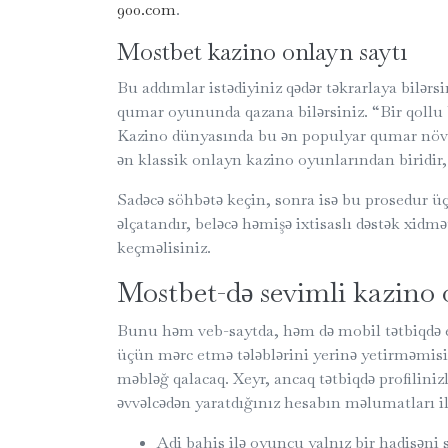
900.com
.
Mostbet kazino onlayn saytı
Bu addımlar istədiyiniz qədər təkrarlaya bilərs
qumar oyununda qazana bilərsiniz. “Bir qollu 
Kazino dünyasında bu ən populyar qumar növlə
ən klassik onlayn kazino oyunlarından biridi
Sadəcə söhbətə keçin, sonra isə bu prosedur üç
əlçatandır, beləcə həmişə ixtisaslı dəstək xidm
keçməlisiniz.
Mostbet-də sevimli kazino 
Bunu həm veb-saytda, həm də mobil tətbiqdə ed
üçün mərc etmə tələblərini yerinə yetirməmisi
məbləğ qalacaq. Xeyr, ancaq tətbiqdə profilini
əvvəlcədən yaratdığınız hesabın məlumatları il
Adi bahis ilə oyunçu yalnız bir hadisəni s