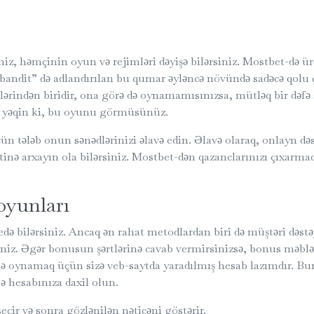
iniz, həmçinin oyun və rejimləri dəyişə bilərsiniz. Mostbet-də ü
bandit” də adlandırılan bu qumar əyləncə növündə sadəcə qolu ç
rindən biridir, ona görə də oynamamısınızsa, mütləq bir dəfə
r, yəqin ki, bu oyunu görmüsünüz.
ün tələb onun sənədlərinizi əlavə edin. Əlavə olaraq, onlayn də
ətinə arxayın ola bilərsiniz. Mostbet-dən qazanclarınızı çıxarma
oyunları
ə bilərsiniz. Ancaq ən rahat metodlardan biri də müştəri dəstəy
niz. Əgər bonusun şərtlərinə cavab vermirsinizsə, bonus məblə
zlə oynamaq üçün sizə veb-saytda yaradılmış hesab lazımdır. Bun
ə hesabınıza daxil olun.
eçir və sonra gözlənilən nəticəni göstərir.