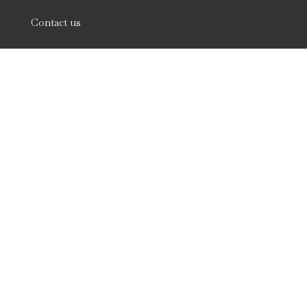
s
Contact us