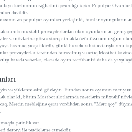
onlayn kazinonun rəğbətini qazandığı üçün Populyar Oyunlar k
aları daxildir.
asının ən populyar oyunları yerləşir ki, bunlar oyunçuların ən
kanında müxtəlif provayderlərdən olan oyunların ən geniş çeşi
vayder və növlərinə görə axtarış etməklə özünüzə tam uyğun olan
aya baxmaq yaxşı fikirdir, çünki burada rahat axtarışla onu t
nlar provayderlər tərəfindən buraxılmış və artıq Mostbet kazino 
lışı barədə xəbərlər, eləcə də oyun təcrübənizi daha da yaxşılaşd
nları
ikləyin və yüklənməsini gözləyin. Bundan sonra oyunun menyu
mək olar ki, bütün Mostbet slotlarında mərclərin müxtəlif növlər
acaq. Mərcin məbləğinə qərar verdikdən sonra “Mərc qoy” düymə
.
maqda çətinlik var.
ri dəstəyi ilə təsdiqləmə etməkdir.