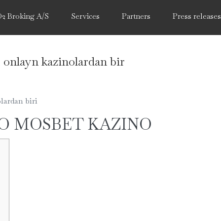
O2 Broking A/S
Services
Partners
Press release
 onlayn kazinolardan bir
lardan biri
O MOSBET KAZINO