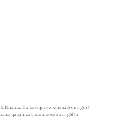
 bilərsiniz. Bu kateqoriya xüsusilə ona görə
vaxtsa qarşınıza çıxmış xoşunuza gələn