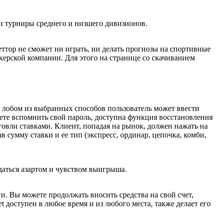
и турниры среднего и низшего дивизионов.
еттор не сможет ни играть, ни делать прогнозы на спортивные
екерской компании. Для этого на странице со скачиванием
и лобом из выбранных способов пользователь может ввести
жете вспомнить свой пароль, доступна функция восстановления
овли ставками. Клиент, попадая на рынок, должен нажать на
 сумму ставки и ее тип (экспресс, ординар, цепочка, комби,
даться азартом и чувством выигрыша.
и. Вы можете продолжать вносить средства на свой счет,
t доступен в любое время и из любого места, также делает его