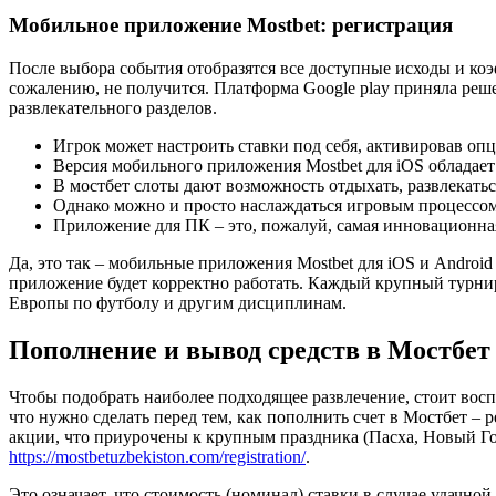
Мобильное приложение Mostbet: регистрация
После выбора события отобразятся все доступные исходы и коэ
сожалению, не получится. Платформа Google play приняла реше
развлекательного разделов.
Игрок может настроить ставки под себя, активировав оп
Версия мобильного приложения Mostbet для iOS обладает
В мостбет слоты дают возможность отдыхать, развлекатьс
Однако можно и просто наслаждаться игровым процессом,
Приложение для ПК – это, пожалуй, самая инновационная
Да, это так – мобильные приложения Mostbet для iOS и Android
приложение будет корректно работать. Каждый крупный турнир
Европы по футболу и другим дисциплинам.
Пополнение и вывод средств в Мостбет
Чтобы подобрать наиболее подходящее развлечение, стоит восп
что нужно сделать перед тем, как пополнить счет в Мостбет – 
акции, что приурочены к крупным праздника (Пасха, Новый Го
https://mostbetuzbekiston.com/registration/
.
Это означает, что стоимость (номинал) ставки в случае удачно