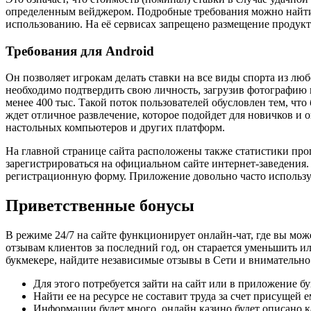
определенным вейджером. Подробные требования можно найти н
использованию. На её сервисах запрещено размещение продук
Требования для Android
Он позволяет игрокам делать ставки на все виды спорта из люб
необходимо подтвердить свою личность, загрузив фотографию 
менее 400 тыс. Такой поток пользователей обусловлен тем, что 
ждет отличное развлечение, которое подойдет для новичков и 
настольных компьютеров и других платформ.
На главной странице сайта расположены также статистики пр
зарегистрироваться на официальном сайте интернет-заведения
регистрационную форму. Приложение довольно часто используе
Приветственные бонусы
В режиме 24/7 на сайте функционирует онлайн-чат, где вы може
отзывам клиентов за последний год, он старается уменьшить и
букмекере, найдите независимые отзывы в Сети и внимательно
Для этого потребуется зайти на сайт или в приложение б
Найти ее на ресурсе не составит труда за счет присущей 
Информации будет много, онлайн казино будет описано к