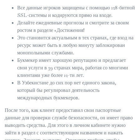
Все данные игроков защищены с помощью 128-битной
SSL-системы и кодируются прямо на входе.
Делайте ежедневные прогнозы и смотрите за своим
ростом в разделе «Достижения!
Это становится актуальным в тех странах, где вход на
ресурс может быть в любую минуту заблокирован
монопольными службами.
Букмекер имеет хорошую репутацию и предлагает
свои услуги в 39 странах мира, работая со многими
клиентами уже более 12-ти лет.
В Узбекистане до сих пор нет единого закона,
который бы регулировал деятельность
международных букмекеров.
После того, как клиент предоставил свои паспортные
данные для проверки службе безопасности, он имеет право
выводить средства. Для этого в личном кабинете нужно
зайти в раздел с соответствующим названием и нажать