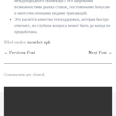
международного букмекера с его широкими
возможностями рынка ставок, постоянными бонусам
и многочисленными видами транзакций.
Это касается качества техподдержки, которая быстро
отвечает, но глубина вопроса может быть до конца не
проработана.
Filed under:
mostbet apk
← Previous Post
Next Post →
Comments are closed.