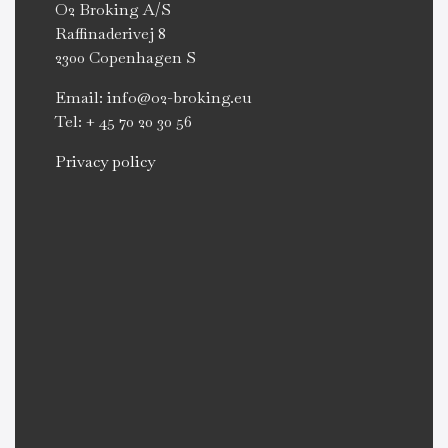
O2 Broking A/S
Raffinaderivej 8
2300 Copenhagen S
Email: info@o2-broking.eu
Tel: + 45 70 20 30 56
Privacy policy