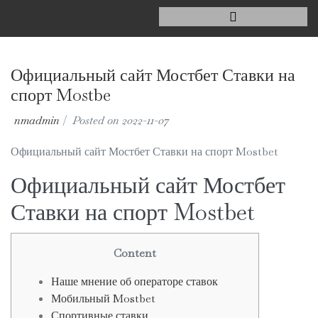
Официальный сайт Мостбет Ставки на
спорт Mostbe
nmadmin
|
Posted on
2022-11-07
Официальный сайт Мостбет Ставки на спорт Mostbet
Официальный сайт Мостбет
Ставки на спорт Mostbet
Content
Наше мнение об операторе ставок
Мобильный Mostbet
Спортивные ставки