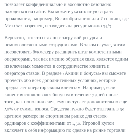
позволяет конфиденциально и абсолютно безопасно
находиться на сайте. Вы можете указать иную страну
проживания, например, Великобританию или Испанию, где
Mostbet разрешен, и заходить на ресурс можно 24/7.
Вероятно, что это связано с загрузкой ресурса и
немногочисленными сотрудниками. В таком случае, хотим
посоветовать букмекеру расширить штат компетентными
операторами, так как именно обратная связь является одним
из ключевых моментов в сотрудничестве клиента и
оператора ставок. В разделе «Акции и бонусы» вы сможете
прочесть обо всех дополнительных условиях, которые
предлагает оператор своим клиентам. Например, если
клиент воспользовался бонусом в течение 7 дней после
того, как пополнил счет, ему поступает дополнительно еще
50% от суммы взноса. Средства нужно будет отыграть в 20-
кратном размере на спортивном рынке для ставок-
ординаров с коэффициентами от 1,50. Игровой купон
включает в себя информацию по сделке на рынке торговли