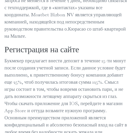
запроса не меняется в течение 2 дней, необходимо связаться
с техподдержкой, где в «контактах» указаны все
координаты. Mostbet Bizbon NV является управляющей
компанией, находящейся под непосредственным
руководством правительства о.Кюрасао со штаб-квартирой
на Мальте.
Регистрация на сайте
Букмекер предлагает внести депозит в течение 15-ти минут
после создания учетной записи. Если данное условие будет
выполнено, к приветственному бонусу компания добавит
еще 25%, чтоб получилась итоговая сумма 125%. Смысл
игры состоит в том, чтобы вовремя остановить пари, и не
дать возможности летящему аппарату скрыться из глаз.
Чтобы скачать приложение для IOS, перейдите в магазин
App Store и оттуда возьмите нужную программу.
Основным преимуществом приложений является
конфиденциальный и абсолютно безопасный вход на сайт в
любое время без надобности искать зеркала или