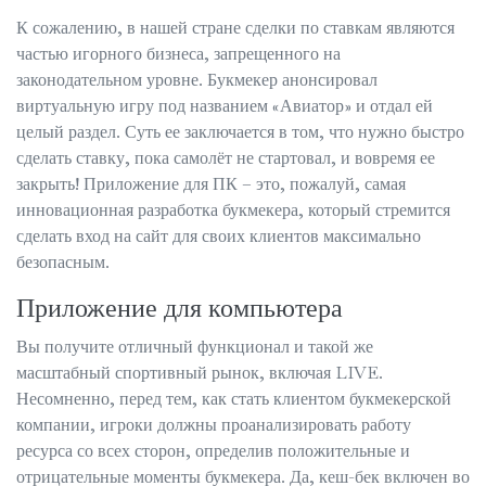
К сожалению, в нашей стране сделки по ставкам являются
частью игорного бизнеса, запрещенного на
законодательном уровне. Букмекер анонсировал
виртуальную игру под названием «Авиатор» и отдал ей
целый раздел. Суть ее заключается в том, что нужно быстро
сделать ставку, пока самолёт не стартовал, и вовремя ее
закрыть! Приложение для ПК – это, пожалуй, самая
инновационная разработка букмекера, который стремится
сделать вход на сайт для своих клиентов максимально
безопасным.
Приложение для компьютера
Вы получите отличный функционал и такой же
масштабный спортивный рынок, включая LIVE.
Несомненно, перед тем, как стать клиентом букмекерской
компании, игроки должны проанализировать работу
ресурса со всех сторон, определив положительные и
отрицательные моменты букмекера. Да, кеш-бек включен во